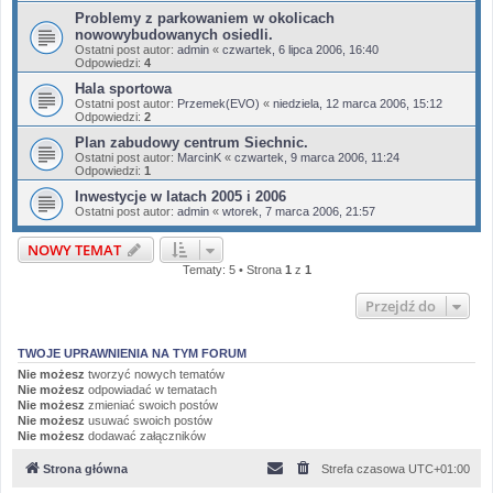
Problemy z parkowaniem w okolicach
nowowybudowanych osiedli.
Ostatni post autor:
admin
«
czwartek, 6 lipca 2006, 16:40
Odpowiedzi:
4
Hala sportowa
Ostatni post autor:
Przemek(EVO)
«
niedziela, 12 marca 2006, 15:12
Odpowiedzi:
2
Plan zabudowy centrum Siechnic.
Ostatni post autor:
MarcinK
«
czwartek, 9 marca 2006, 11:24
Odpowiedzi:
1
Inwestycje w latach 2005 i 2006
Ostatni post autor:
admin
«
wtorek, 7 marca 2006, 21:57
NOWY TEMAT
Tematy: 5 • Strona
1
z
1
Przejdź do
TWOJE UPRAWNIENIA NA TYM FORUM
Nie możesz
tworzyć nowych tematów
Nie możesz
odpowiadać w tematach
Nie możesz
zmieniać swoich postów
Nie możesz
usuwać swoich postów
Nie możesz
dodawać załączników
Strona główna
Strefa czasowa
UTC+01:00