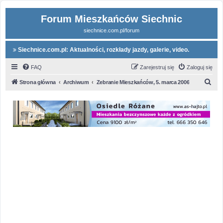
Forum Mieszkańców Siechnic
siechnice.com.pl/forum
Siechnice.com.pl: Aktualności, rozkłady jazdy, galerie, video.
FAQ
Zarejestruj się
Zaloguj się
S
Strona główna
Archiwum
Zebranie Mieszkańców, 5. marca 2006
z
u
k
a
j