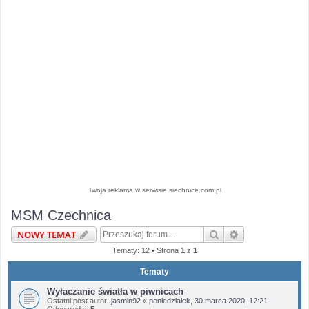
Twoja reklama w serwisie siechnice.com.pl
MSM Czechnica
Szukaj
Wyszukiwanie 
NOWY TEMAT
Tematy: 12 • Strona
1
z
1
Tematy
Wyłaczanie światła w piwnicach
Ostatni post autor:
jasmin92
«
poniedziałek, 30 marca 2020, 12:21
Odpowiedzi:
5