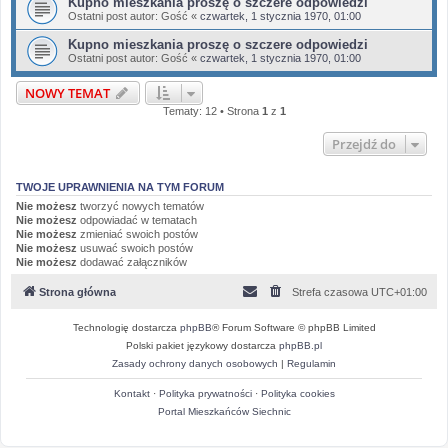
Kupno mieszkania proszę o szczere odpowiedzi
Ostatni post autor:
Gość
«
czwartek, 1 stycznia 1970, 01:00
Kupno mieszkania proszę o szczere odpowiedzi
Ostatni post autor:
Gość
«
czwartek, 1 stycznia 1970, 01:00
NOWY TEMAT
Tematy: 12 • Strona
1
z
1
Przejdź do
TWOJE UPRAWNIENIA NA TYM FORUM
Nie możesz
tworzyć nowych tematów
Nie możesz
odpowiadać w tematach
Nie możesz
zmieniać swoich postów
Nie możesz
usuwać swoich postów
Nie możesz
dodawać załączników
Strona główna
Strefa czasowa
UTC+01:00
Technologię dostarcza
phpBB
® Forum Software © phpBB Limited
Polski pakiet językowy dostarcza
phpBB.pl
Zasady ochrony danych osobowych
|
Regulamin
Kontakt
·
Polityka prywatności
·
Polityka cookies
Portal Mieszkańców Siechnic