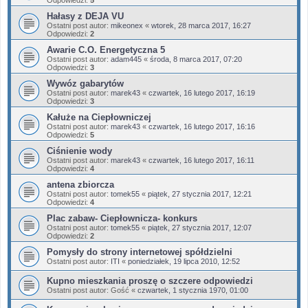
Hałasy z DEJA VU
Ostatni post autor:
mikeonex
«
wtorek, 28 marca 2017, 16:27
Odpowiedzi:
2
Awarie C.O. Energetyczna 5
Ostatni post autor:
adam445
«
środa, 8 marca 2017, 07:20
Odpowiedzi:
3
Wywóz gabarytów
Ostatni post autor:
marek43
«
czwartek, 16 lutego 2017, 16:19
Odpowiedzi:
3
Kałuże na Ciepłowniczej
Ostatni post autor:
marek43
«
czwartek, 16 lutego 2017, 16:16
Odpowiedzi:
5
Ciśnienie wody
Ostatni post autor:
marek43
«
czwartek, 16 lutego 2017, 16:11
Odpowiedzi:
4
antena zbiorcza
Ostatni post autor:
tomek55
«
piątek, 27 stycznia 2017, 12:21
Odpowiedzi:
4
Plac zabaw- Ciepłownicza- konkurs
Ostatni post autor:
tomek55
«
piątek, 27 stycznia 2017, 12:07
Odpowiedzi:
2
Pomysły do strony internetowej spółdzielni
Ostatni post autor:
ITI
«
poniedziałek, 19 lipca 2010, 12:52
Kupno mieszkania proszę o szczere odpowiedzi
Ostatni post autor:
Gość
«
czwartek, 1 stycznia 1970, 01:00