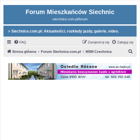
Forum Mieszkańców Siechnic
siechnice.com.pl/forum
Siechnice.com.pl: Aktualności, rozkłady jazdy, galerie, video.
FAQ
Zarejestruj się
Zaloguj się
S
Strona główna
Forum Siechnice.com.pl
MSM Czechnica
z
u
k
a
j