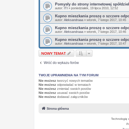
Pomysły do strony internetowej spółdziel
autor:
ITI
»
poniedziałek, 19 lipca 2010, 12:52
Kupno mieszkania proszę o szczere odp
autor:
Aleksandraaa
»
wtorek, 7 lutego 2017, 10:45
Kupno mieszkania proszę o szczere odp
autor:
Aleksandraaa
»
wtorek, 7 lutego 2017, 10:46
Kupno mieszkania proszę o szczere odp
autor:
Aleksandraaa
»
wtorek, 7 lutego 2017, 10:47
NOWY TEMAT
Wróć do wykazu forów
TWOJE UPRAWNIENIA NA TYM FORUM
Nie możesz
tworzyć nowych tematów
Nie możesz
odpowiadać w tematach
Nie możesz
zmieniać swoich postów
Nie możesz
usuwać swoich postów
Nie możesz
dodawać załączników
Strona główna
Technologię 
P