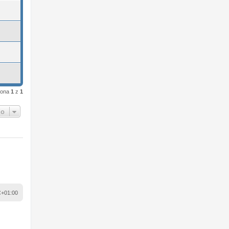
rona
1
z
1
do
+01:00