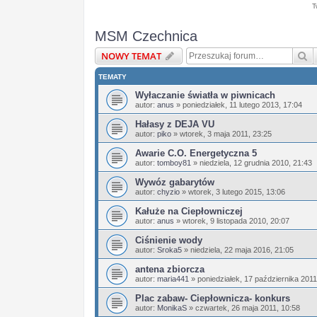
T
MSM Czechnica
S
NOWY TEMAT
TEMATY
Wyłaczanie światła w piwnicach
autor:
anus
»
poniedziałek, 11 lutego 2013, 17:04
Hałasy z DEJA VU
autor:
piko
»
wtorek, 3 maja 2011, 23:25
Awarie C.O. Energetyczna 5
autor:
tomboy81
»
niedziela, 12 grudnia 2010, 21:43
Wywóz gabarytów
autor:
chyzio
»
wtorek, 3 lutego 2015, 13:06
Kałuże na Ciepłowniczej
autor:
anus
»
wtorek, 9 listopada 2010, 20:07
Ciśnienie wody
autor:
Sroka5
»
niedziela, 22 maja 2016, 21:05
antena zbiorcza
autor:
maria441
»
poniedziałek, 17 października 2011
Plac zabaw- Ciepłownicza- konkurs
autor:
MonikaS
»
czwartek, 26 maja 2011, 10:58