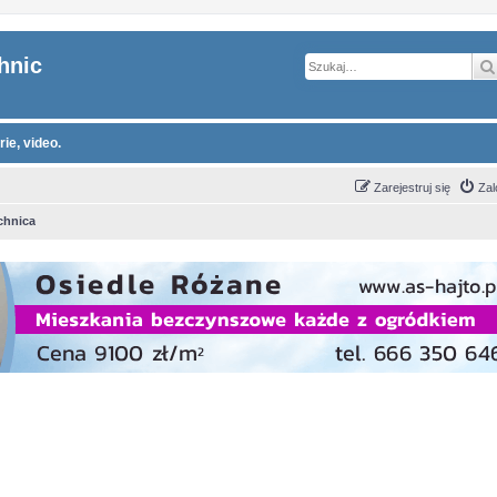
hnic
ie, video.
Zarejestruj się
Zal
hnica