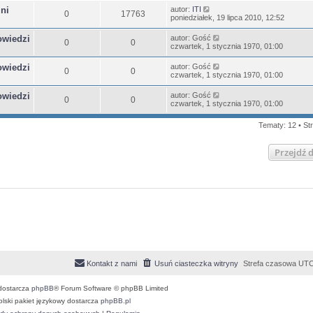
ni
autor:
ITI
0
17763
poniedziałek, 19 lipca 2010, 12:52
owiedzi
autor:
Gość
0
0
czwartek, 1 stycznia 1970, 01:00
owiedzi
autor:
Gość
0
0
czwartek, 1 stycznia 1970, 01:00
owiedzi
autor:
Gość
0
0
czwartek, 1 stycznia 1970, 01:00
Tematy: 12 • St
Przejdź 
Kontakt z nami
Usuń ciasteczka witryny
Strefa czasowa
UTC
dostarcza
phpBB
® Forum Software © phpBB Limited
olski pakiet językowy dostarcza
phpBB.pl