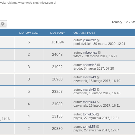
woja reklama w serwisie siechnice.com.pl
Tematy: 12 • St
zukaj
Wyszukiwanie zaawansowane
ODPOWIEDZI
ODSŁONY
OSTATNI POST
autor:
jasmin92
5
131894
poniedziałek, 30 marca 2020, 12:21
autor:
mikeonex
2
24048
wtorek, 28 marca 2017, 16:27
autor:
adam445
3
21022
środa, 8 marca 2017, 07:20
autor:
marek43
3
20960
czwartek, 16 lutego 2017, 16:19
autor:
marek43
5
23257
czwartek, 16 lutego 2017, 16:16
autor:
marek43
4
21089
czwartek, 16 lutego 2017, 16:11
autor:
tomek55
4
23156
piątek, 27 stycznia 2017, 12:21
, 11:13
autor:
tomek55
2
20330
piątek, 27 stycznia 2017, 12:07