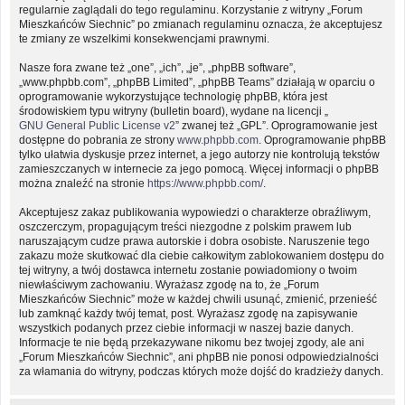
regularnie zaglądali do tego regulaminu. Korzystanie z witryny „Forum
Mieszkańców Siechnic” po zmianach regulaminu oznacza, że akceptujesz
te zmiany ze wszelkimi konsekwencjami prawnymi.
Nasze fora zwane też „one”, „ich”, „je”, „phpBB software”,
„www.phpbb.com”, „phpBB Limited”, „phpBB Teams” działają w oparciu o
oprogramowanie wykorzystujące technologię phpBB, która jest
środowiskiem typu witryny (bulletin board), wydane na licencji „
GNU General Public License v2
” zwanej też „GPL”. Oprogramowanie jest
dostępne do pobrania ze strony
www.phpbb.com
. Oprogramowanie phpBB
tylko ułatwia dyskusje przez internet, a jego autorzy nie kontrolują tekstów
zamieszczanych w internecie za jego pomocą. Więcej informacji o phpBB
można znaleźć na stronie
https://www.phpbb.com/
.
Akceptujesz zakaz publikowania wypowiedzi o charakterze obraźliwym,
oszczerczym, propagującym treści niezgodne z polskim prawem lub
naruszającym cudze prawa autorskie i dobra osobiste. Naruszenie tego
zakazu może skutkować dla ciebie całkowitym zablokowaniem dostępu do
tej witryny, a twój dostawca internetu zostanie powiadomiony o twoim
niewłaściwym zachowaniu. Wyrażasz zgodę na to, że „Forum
Mieszkańców Siechnic” może w każdej chwili usunąć, zmienić, przenieść
lub zamknąć każdy twój temat, post. Wyrażasz zgodę na zapisywanie
wszystkich podanych przez ciebie informacji w naszej bazie danych.
Informacje te nie będą przekazywane nikomu bez twojej zgody, ale ani
„Forum Mieszkańców Siechnic”, ani phpBB nie ponosi odpowiedzialności
za włamania do witryny, podczas których może dojść do kradzieży danych.