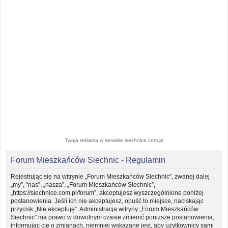
Twoja reklama w serwisie siechnice.com.pl
Forum Mieszkańców Siechnic - Regulamin
Rejestrując się na witrynie „Forum Mieszkańców Siechnic”, zwanej dalej
„my”, ”nas”, „nasza”, „Forum Mieszkańców Siechnic”,
„https://siechnice.com.pl/forum”, akceptujesz wyszczególnione poniżej
postanowienia. Jeśli ich nie akceptujesz, opuść to miejsce, naciskając
przycisk „Nie akceptuję”. Administracja witryny „Forum Mieszkańców
Siechnic” ma prawo w dowolnym czasie zmienić poniższe postanowienia,
informując cię o zmianach, niemniej wskazane jest, aby użytkownicy sami