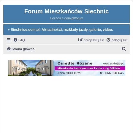
Forum Mieszkańców Siechnic
siechnice.com.pl/forum
Siechnice.com.pl: Aktualności, rozkłady jazdy, galerie, video.
FAQ
Zarejestruj się
Zaloguj się
S
Strona główna
z
u
k
a
j