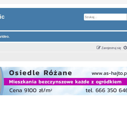
ic
video.
Zarejestruj się