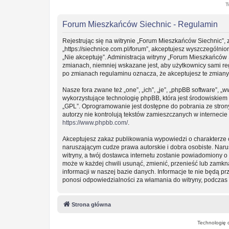
T
Forum Mieszkańców Siechnic - Regulamin
Rejestrując się na witrynie „Forum Mieszkańców Siechnic”, 
„https://siechnice.com.pl/forum”, akceptujesz wyszczególnion
„Nie akceptuję”. Administracja witryny „Forum Mieszkańców
zmianach, niemniej wskazane jest, aby użytkownicy sami re
po zmianach regulaminu oznacza, że akceptujesz te zmian
Nasze fora zwane też „one”, „ich”, „je”, „phpBB software”
wykorzystujące technologię phpBB, która jest środowiskiem ty
„GPL”. Oprogramowanie jest dostępne do pobrania ze stro
autorzy nie kontrolują tekstów zamieszczanych w interneci
https://www.phpbb.com/
.
Akceptujesz zakaz publikowania wypowiedzi o charakterze 
naruszającym cudze prawa autorskie i dobra osobiste. Nar
witryny, a twój dostawca internetu zostanie powiadomiony
może w każdej chwili usunąć, zmienić, przenieść lub zamkn
informacji w naszej bazie danych. Informacje te nie będą 
ponosi odpowiedzialności za włamania do witryny, podczas 
Strona główna
Technologię 