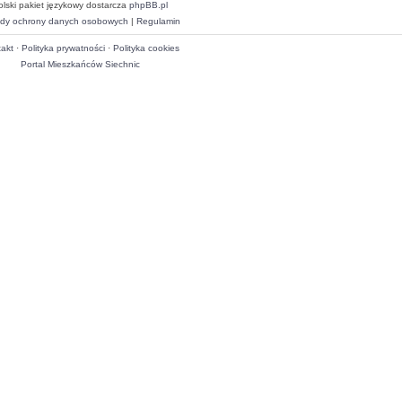
olski pakiet językowy dostarcza
phpBB.pl
dy ochrony danych osobowych
|
Regulamin
akt
·
Polityka prywatności
·
Polityka cookies
Portal Mieszkańców Siechnic