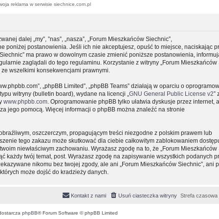
woja reklama w serwisie siechnice.com.pl
zwanej dalej „my”, ”nas”, „nasza”, „Forum Mieszkańców Siechnic”,
e poniżej postanowienia. Jeśli ich nie akceptujesz, opuść to miejsce, naciskając p
 Siechnic” ma prawo w dowolnym czasie zmienić poniższe postanowienia, informuj
gularnie zaglądali do tego regulaminu. Korzystanie z witryny „Forum Mieszkańców 
y ze wszelkimi konsekwencjami prawnymi.
, „www.phpbb.com”, „phpBB Limited”, „phpBB Teams” działają w oparciu o oprogramo
pu witryny (bulletin board), wydane na licencji „
GNU General Public License v2
” 
ny
www.phpbb.com
. Oprogramowanie phpBB tylko ułatwia dyskusje przez internet, 
e za jego pomocą. Więcej informacji o phpBB można znaleźć na stronie
obraźliwym, oszczerczym, propagującym treści niezgodne z polskim prawem lub
uszenie tego zakazu może skutkować dla ciebie całkowitym zablokowaniem dostępu
 o twoim niewłaściwym zachowaniu. Wyrażasz zgodę na to, że „Forum Mieszkańców 
ąć każdy twój temat, post. Wyrażasz zgodę na zapisywanie wszystkich podanych pr
przekazywane nikomu bez twojej zgody, ale ani „Forum Mieszkańców Siechnic”, ani 
których może dojść do kradzieży danych.
Kontakt z nami
Usuń ciasteczka witryny
Strefa czasowa
dostarcza
phpBB
® Forum Software © phpBB Limited