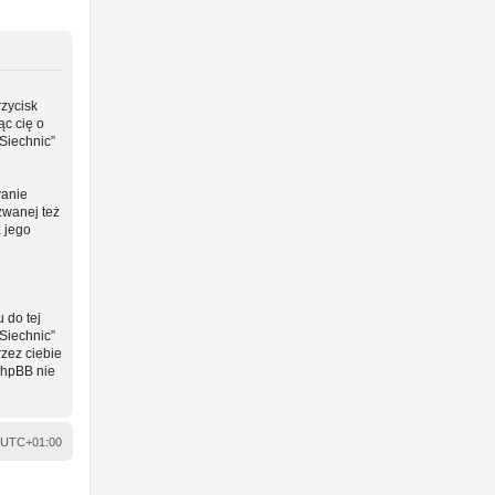
rzycisk
ąc cię o
Siechnic”
wanie
zwanej też
a jego
 do tej
Siechnic”
zez ciebie
phpBB nie
UTC+01:00