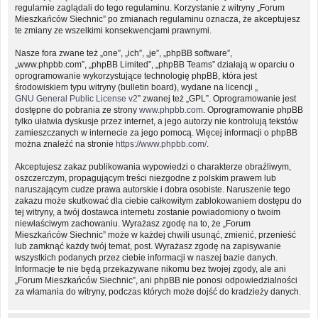
regularnie zaglądali do tego regulaminu. Korzystanie z witryny „Forum
Mieszkańców Siechnic” po zmianach regulaminu oznacza, że akceptujesz
te zmiany ze wszelkimi konsekwencjami prawnymi.
Nasze fora zwane też „one”, „ich”, „je”, „phpBB software”,
„www.phpbb.com”, „phpBB Limited”, „phpBB Teams” działają w oparciu o
oprogramowanie wykorzystujące technologię phpBB, która jest
środowiskiem typu witryny (bulletin board), wydane na licencji „
GNU General Public License v2
” zwanej też „GPL”. Oprogramowanie jest
dostępne do pobrania ze strony
www.phpbb.com
. Oprogramowanie phpBB
tylko ułatwia dyskusje przez internet, a jego autorzy nie kontrolują tekstów
zamieszczanych w internecie za jego pomocą. Więcej informacji o phpBB
można znaleźć na stronie
https://www.phpbb.com/
.
Akceptujesz zakaz publikowania wypowiedzi o charakterze obraźliwym,
oszczerczym, propagującym treści niezgodne z polskim prawem lub
naruszającym cudze prawa autorskie i dobra osobiste. Naruszenie tego
zakazu może skutkować dla ciebie całkowitym zablokowaniem dostępu do
tej witryny, a twój dostawca internetu zostanie powiadomiony o twoim
niewłaściwym zachowaniu. Wyrażasz zgodę na to, że „Forum
Mieszkańców Siechnic” może w każdej chwili usunąć, zmienić, przenieść
lub zamknąć każdy twój temat, post. Wyrażasz zgodę na zapisywanie
wszystkich podanych przez ciebie informacji w naszej bazie danych.
Informacje te nie będą przekazywane nikomu bez twojej zgody, ale ani
„Forum Mieszkańców Siechnic”, ani phpBB nie ponosi odpowiedzialności
za włamania do witryny, podczas których może dojść do kradzieży danych.