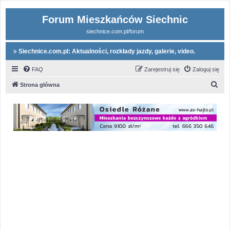
Forum Mieszkańców Siechnic
siechnice.com.pl/forum
Siechnice.com.pl: Aktualności, rozkłady jazdy, galerie, video.
FAQ
Zarejestruj się
Zaloguj się
S
Strona główna
z
u
k
a
j