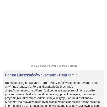
Twoja reklama w serwisie siechnice.com.pl
Forum Mieszkańców Siechnic - Regulamin
Rejestrując się na witrynie „Forum Mieszkańców Siechnic”, zwanej dalej
„my”, ”nas”, „nasza”, „Forum Mieszkańców Siechnic”,
„https://siechnice.com.pl/forum”, akceptujesz wyszczególnione poniżej
postanowienia. Jeśli ich nie akceptujesz, opuść to miejsce, naciskając
przycisk „Nie akceptuję”. Administracja witryny „Forum Mieszkańców
Siechnic” ma prawo w dowolnym czasie zmienić poniższe postanowienia,
informując cię o zmianach, niemniej wskazane jest, aby użytkownicy sami