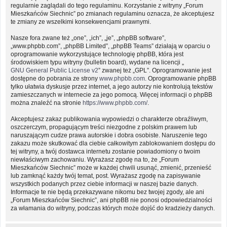
regularnie zaglądali do tego regulaminu. Korzystanie z witryny „Forum
Mieszkańców Siechnic” po zmianach regulaminu oznacza, że akceptujesz
te zmiany ze wszelkimi konsekwencjami prawnymi.
Nasze fora zwane też „one”, „ich”, „je”, „phpBB software”,
„www.phpbb.com”, „phpBB Limited”, „phpBB Teams” działają w oparciu o
oprogramowanie wykorzystujące technologię phpBB, która jest
środowiskiem typu witryny (bulletin board), wydane na licencji „
GNU General Public License v2
” zwanej też „GPL”. Oprogramowanie jest
dostępne do pobrania ze strony
www.phpbb.com
. Oprogramowanie phpBB
tylko ułatwia dyskusje przez internet, a jego autorzy nie kontrolują tekstów
zamieszczanych w internecie za jego pomocą. Więcej informacji o phpBB
można znaleźć na stronie
https://www.phpbb.com/
.
Akceptujesz zakaz publikowania wypowiedzi o charakterze obraźliwym,
oszczerczym, propagującym treści niezgodne z polskim prawem lub
naruszającym cudze prawa autorskie i dobra osobiste. Naruszenie tego
zakazu może skutkować dla ciebie całkowitym zablokowaniem dostępu do
tej witryny, a twój dostawca internetu zostanie powiadomiony o twoim
niewłaściwym zachowaniu. Wyrażasz zgodę na to, że „Forum
Mieszkańców Siechnic” może w każdej chwili usunąć, zmienić, przenieść
lub zamknąć każdy twój temat, post. Wyrażasz zgodę na zapisywanie
wszystkich podanych przez ciebie informacji w naszej bazie danych.
Informacje te nie będą przekazywane nikomu bez twojej zgody, ale ani
„Forum Mieszkańców Siechnic”, ani phpBB nie ponosi odpowiedzialności
za włamania do witryny, podczas których może dojść do kradzieży danych.