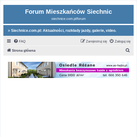
Forum Mieszkańców Siechnic
siechnice.com.pl/forum
Siechnice.com.pl: Aktualności, rozkłady jazdy, galerie, video.
FAQ
Zarejestruj się
Zaloguj się
S
Strona główna
z
u
k
a
j