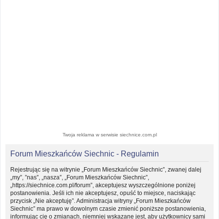
Twoja reklama w serwisie siechnice.com.pl
Forum Mieszkańców Siechnic - Regulamin
Rejestrując się na witrynie „Forum Mieszkańców Siechnic”, zwanej dalej
„my”, ”nas”, „nasza”, „Forum Mieszkańców Siechnic”,
„https://siechnice.com.pl/forum”, akceptujesz wyszczególnione poniżej
postanowienia. Jeśli ich nie akceptujesz, opuść to miejsce, naciskając
przycisk „Nie akceptuję”. Administracja witryny „Forum Mieszkańców
Siechnic” ma prawo w dowolnym czasie zmienić poniższe postanowienia,
informując cię o zmianach, niemniej wskazane jest, aby użytkownicy sami