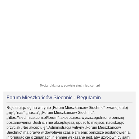
Twoja reklama w serwisie siechnice.com.pl
Forum Mieszkańców Siechnic - Regulamin
Rejestrując się na witrynie „Forum Mieszkańców Siechnic”, zwanej dalej
„my”, ”nas”, „nasza”, „Forum Mieszkańców Siechnic”,
„https://siechnice.com.pl/forum”, akceptujesz wyszczególnione poniżej
postanowienia. Jeśli ich nie akceptujesz, opuść to miejsce, naciskając
przycisk „Nie akceptuję”. Administracja witryny „Forum Mieszkańców
Siechnic” ma prawo w dowolnym czasie zmienić poniższe postanowienia,
informując cię o zmianach, niemniej wskazane jest, aby użytkownicy sami