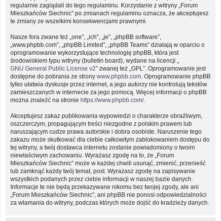
regularnie zaglądali do tego regulaminu. Korzystanie z witryny „Forum
Mieszkańców Siechnic” po zmianach regulaminu oznacza, że akceptujesz
te zmiany ze wszelkimi konsekwencjami prawnymi.
Nasze fora zwane też „one”, „ich”, „je”, „phpBB software”,
„www.phpbb.com”, „phpBB Limited”, „phpBB Teams” działają w oparciu o
oprogramowanie wykorzystujące technologię phpBB, która jest
środowiskiem typu witryny (bulletin board), wydane na licencji „
GNU General Public License v2
” zwanej też „GPL”. Oprogramowanie jest
dostępne do pobrania ze strony
www.phpbb.com
. Oprogramowanie phpBB
tylko ułatwia dyskusje przez internet, a jego autorzy nie kontrolują tekstów
zamieszczanych w internecie za jego pomocą. Więcej informacji o phpBB
można znaleźć na stronie
https://www.phpbb.com/
.
Akceptujesz zakaz publikowania wypowiedzi o charakterze obraźliwym,
oszczerczym, propagującym treści niezgodne z polskim prawem lub
naruszającym cudze prawa autorskie i dobra osobiste. Naruszenie tego
zakazu może skutkować dla ciebie całkowitym zablokowaniem dostępu do
tej witryny, a twój dostawca internetu zostanie powiadomiony o twoim
niewłaściwym zachowaniu. Wyrażasz zgodę na to, że „Forum
Mieszkańców Siechnic” może w każdej chwili usunąć, zmienić, przenieść
lub zamknąć każdy twój temat, post. Wyrażasz zgodę na zapisywanie
wszystkich podanych przez ciebie informacji w naszej bazie danych.
Informacje te nie będą przekazywane nikomu bez twojej zgody, ale ani
„Forum Mieszkańców Siechnic”, ani phpBB nie ponosi odpowiedzialności
za włamania do witryny, podczas których może dojść do kradzieży danych.