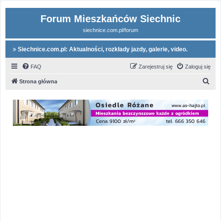
Forum Mieszkańców Siechnic
siechnice.com.pl/forum
Siechnice.com.pl: Aktualności, rozkłady jazdy, galerie, video.
FAQ
Zarejestruj się
Zaloguj się
S
Strona główna
z
u
k
a
j