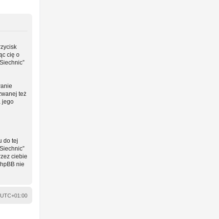
rzycisk
ąc cię o
Siechnic”
wanie
zwanej też
a jego
 do tej
Siechnic”
zez ciebie
phpBB nie
UTC+01:00