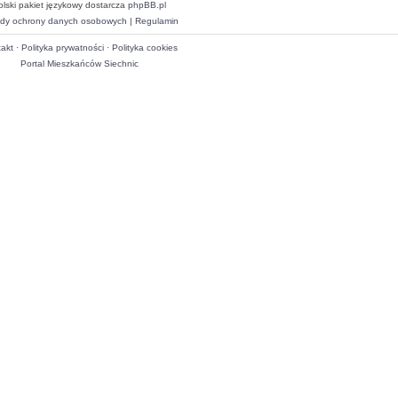
olski pakiet językowy dostarcza
phpBB.pl
dy ochrony danych osobowych
|
Regulamin
akt
·
Polityka prywatności
·
Polityka cookies
Portal Mieszkańców Siechnic