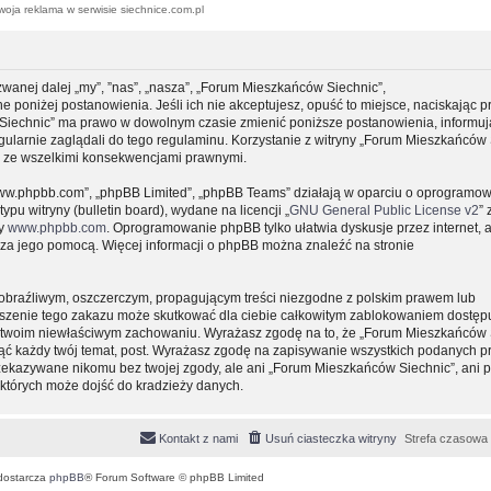
woja reklama w serwisie siechnice.com.pl
zwanej dalej „my”, ”nas”, „nasza”, „Forum Mieszkańców Siechnic”,
e poniżej postanowienia. Jeśli ich nie akceptujesz, opuść to miejsce, naciskając p
 Siechnic” ma prawo w dowolnym czasie zmienić poniższe postanowienia, informuj
gularnie zaglądali do tego regulaminu. Korzystanie z witryny „Forum Mieszkańców 
y ze wszelkimi konsekwencjami prawnymi.
, „www.phpbb.com”, „phpBB Limited”, „phpBB Teams” działają w oparciu o oprogramo
pu witryny (bulletin board), wydane na licencji „
GNU General Public License v2
” 
ny
www.phpbb.com
. Oprogramowanie phpBB tylko ułatwia dyskusje przez internet, 
e za jego pomocą. Więcej informacji o phpBB można znaleźć na stronie
obraźliwym, oszczerczym, propagującym treści niezgodne z polskim prawem lub
uszenie tego zakazu może skutkować dla ciebie całkowitym zablokowaniem dostępu
 o twoim niewłaściwym zachowaniu. Wyrażasz zgodę na to, że „Forum Mieszkańców 
ąć każdy twój temat, post. Wyrażasz zgodę na zapisywanie wszystkich podanych pr
przekazywane nikomu bez twojej zgody, ale ani „Forum Mieszkańców Siechnic”, ani 
których może dojść do kradzieży danych.
Kontakt z nami
Usuń ciasteczka witryny
Strefa czasowa
dostarcza
phpBB
® Forum Software © phpBB Limited