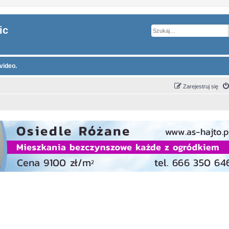
ic
video.
Zarejestruj się