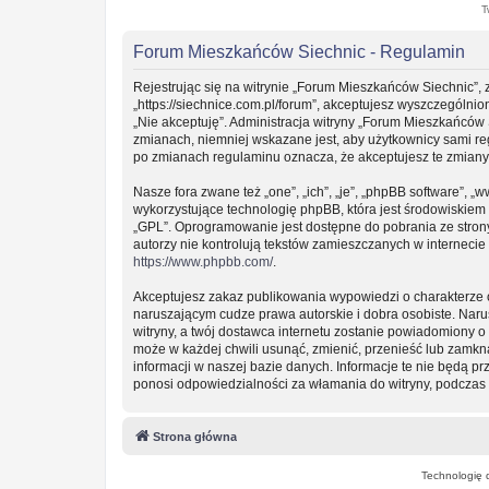
T
Forum Mieszkańców Siechnic - Regulamin
Rejestrując się na witrynie „Forum Mieszkańców Siechnic”, 
„https://siechnice.com.pl/forum”, akceptujesz wyszczególnion
„Nie akceptuję”. Administracja witryny „Forum Mieszkańców
zmianach, niemniej wskazane jest, aby użytkownicy sami re
po zmianach regulaminu oznacza, że akceptujesz te zmian
Nasze fora zwane też „one”, „ich”, „je”, „phpBB software”
wykorzystujące technologię phpBB, która jest środowiskiem ty
„GPL”. Oprogramowanie jest dostępne do pobrania ze stro
autorzy nie kontrolują tekstów zamieszczanych w interneci
https://www.phpbb.com/
.
Akceptujesz zakaz publikowania wypowiedzi o charakterze 
naruszającym cudze prawa autorskie i dobra osobiste. Nar
witryny, a twój dostawca internetu zostanie powiadomiony
może w każdej chwili usunąć, zmienić, przenieść lub zamkn
informacji w naszej bazie danych. Informacje te nie będą 
ponosi odpowiedzialności za włamania do witryny, podczas 
Strona główna
Technologię 