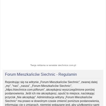
Twoja reklama w serwisie siechnice.com.pl
Forum Mieszkańców Siechnic - Regulamin
Rejestrując się na witrynie „Forum Mieszkańców Siechnic”, zwanej dalej
„my”, ”nas”, „nasza”, „Forum Mieszkańców Siechnic”,
„https://siechnice.com.pl/forum”, akceptujesz wyszczególnione poniżej
postanowienia. Jeśli ich nie akceptujesz, opuść to miejsce, naciskając
przycisk „Nie akceptuję”. Administracja witryny „Forum Mieszkańców
Siechnic” ma prawo w dowolnym czasie zmienić poniższe postanowienia,
informując cię o zmianach, niemniej wskazane jest, aby użytkownicy sami