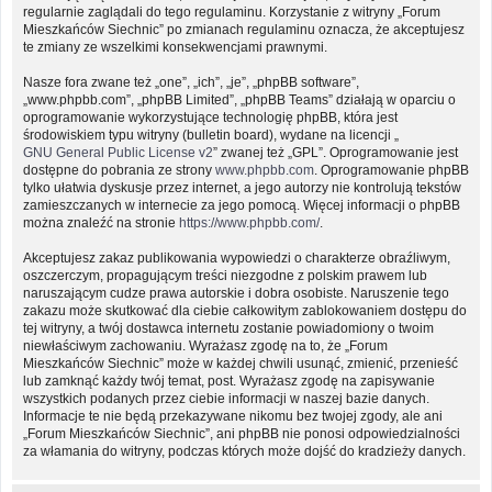
regularnie zaglądali do tego regulaminu. Korzystanie z witryny „Forum
Mieszkańców Siechnic” po zmianach regulaminu oznacza, że akceptujesz
te zmiany ze wszelkimi konsekwencjami prawnymi.
Nasze fora zwane też „one”, „ich”, „je”, „phpBB software”,
„www.phpbb.com”, „phpBB Limited”, „phpBB Teams” działają w oparciu o
oprogramowanie wykorzystujące technologię phpBB, która jest
środowiskiem typu witryny (bulletin board), wydane na licencji „
GNU General Public License v2
” zwanej też „GPL”. Oprogramowanie jest
dostępne do pobrania ze strony
www.phpbb.com
. Oprogramowanie phpBB
tylko ułatwia dyskusje przez internet, a jego autorzy nie kontrolują tekstów
zamieszczanych w internecie za jego pomocą. Więcej informacji o phpBB
można znaleźć na stronie
https://www.phpbb.com/
.
Akceptujesz zakaz publikowania wypowiedzi o charakterze obraźliwym,
oszczerczym, propagującym treści niezgodne z polskim prawem lub
naruszającym cudze prawa autorskie i dobra osobiste. Naruszenie tego
zakazu może skutkować dla ciebie całkowitym zablokowaniem dostępu do
tej witryny, a twój dostawca internetu zostanie powiadomiony o twoim
niewłaściwym zachowaniu. Wyrażasz zgodę na to, że „Forum
Mieszkańców Siechnic” może w każdej chwili usunąć, zmienić, przenieść
lub zamknąć każdy twój temat, post. Wyrażasz zgodę na zapisywanie
wszystkich podanych przez ciebie informacji w naszej bazie danych.
Informacje te nie będą przekazywane nikomu bez twojej zgody, ale ani
„Forum Mieszkańców Siechnic”, ani phpBB nie ponosi odpowiedzialności
za włamania do witryny, podczas których może dojść do kradzieży danych.