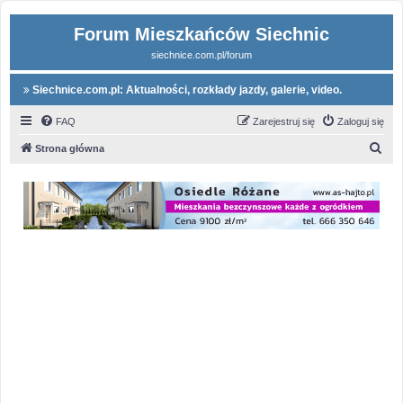
Forum Mieszkańców Siechnic
siechnice.com.pl/forum
Siechnice.com.pl: Aktualności, rozkłady jazdy, galerie, video.
FAQ
Zarejestruj się
Zaloguj się
S
Strona główna
z
u
k
a
j