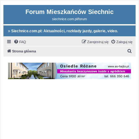
Forum Mieszkańców Siechnic
siechnice.com.pl/forum
Siechnice.com.pl: Aktualności, rozkłady jazdy, galerie, video.
FAQ
Zarejestruj się
Zaloguj się
S
Strona główna
z
u
k
a
j