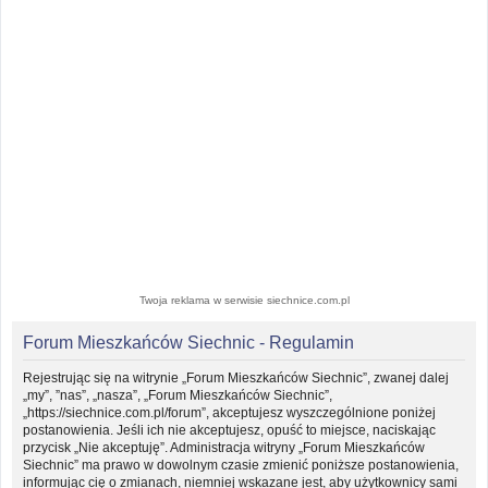
Twoja reklama w serwisie siechnice.com.pl
Forum Mieszkańców Siechnic - Regulamin
Rejestrując się na witrynie „Forum Mieszkańców Siechnic”, zwanej dalej
„my”, ”nas”, „nasza”, „Forum Mieszkańców Siechnic”,
„https://siechnice.com.pl/forum”, akceptujesz wyszczególnione poniżej
postanowienia. Jeśli ich nie akceptujesz, opuść to miejsce, naciskając
przycisk „Nie akceptuję”. Administracja witryny „Forum Mieszkańców
Siechnic” ma prawo w dowolnym czasie zmienić poniższe postanowienia,
informując cię o zmianach, niemniej wskazane jest, aby użytkownicy sami