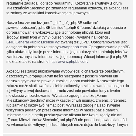
regularnie zaglądali do tego regulaminu. Korzystanie z witryny „Forum
Mieszkańców Siechnic” po zmianach regulaminu oznacza, że akceptujesz
te zmiany ze wszelkimi konsekwencjami prawnymi.
Nasze fora zwane też „one”, „ich”, „je”, „phpBB software”,
„www.phpbb.com”, „phpBB Limited”, „phpBB Teams” działają w oparciu o
oprogramowanie wykorzystujące technologię phpBB, która jest
środowiskiem typu witryny (bulletin board), wydane na licencji „
GNU General Public License v2
” zwanej też „GPL”. Oprogramowanie jest
dostępne do pobrania ze strony
www.phpbb.com
. Oprogramowanie phpBB
tylko ułatwia dyskusje przez internet, a jego autorzy nie kontrolują tekstów
zamieszczanych w internecie za jego pomocą. Więcej informacji o phpBB
można znaleźć na stronie
https://www.phpbb.com/
.
Akceptujesz zakaz publikowania wypowiedzi o charakterze obraźliwym,
oszczerczym, propagującym treści niezgodne z polskim prawem lub
naruszającym cudze prawa autorskie i dobra osobiste. Naruszenie tego
zakazu może skutkować dla ciebie całkowitym zablokowaniem dostępu do
tej witryny, a twój dostawca internetu zostanie powiadomiony o twoim
niewłaściwym zachowaniu. Wyrażasz zgodę na to, że „Forum
Mieszkańców Siechnic” może w każdej chwili usunąć, zmienić, przenieść
lub zamknąć każdy twój temat, post. Wyrażasz zgodę na zapisywanie
wszystkich podanych przez ciebie informacji w naszej bazie danych.
Informacje te nie będą przekazywane nikomu bez twojej zgody, ale ani
„Forum Mieszkańców Siechnic”, ani phpBB nie ponosi odpowiedzialności
za włamania do witryny, podczas których może dojść do kradzieży danych.