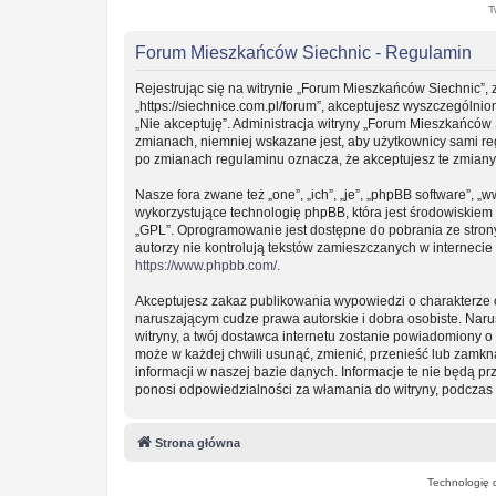
T
Forum Mieszkańców Siechnic - Regulamin
Rejestrując się na witrynie „Forum Mieszkańców Siechnic”, 
„https://siechnice.com.pl/forum”, akceptujesz wyszczególnion
„Nie akceptuję”. Administracja witryny „Forum Mieszkańców
zmianach, niemniej wskazane jest, aby użytkownicy sami re
po zmianach regulaminu oznacza, że akceptujesz te zmian
Nasze fora zwane też „one”, „ich”, „je”, „phpBB software”
wykorzystujące technologię phpBB, która jest środowiskiem ty
„GPL”. Oprogramowanie jest dostępne do pobrania ze stro
autorzy nie kontrolują tekstów zamieszczanych w interneci
https://www.phpbb.com/
.
Akceptujesz zakaz publikowania wypowiedzi o charakterze 
naruszającym cudze prawa autorskie i dobra osobiste. Nar
witryny, a twój dostawca internetu zostanie powiadomiony
może w każdej chwili usunąć, zmienić, przenieść lub zamkn
informacji w naszej bazie danych. Informacje te nie będą 
ponosi odpowiedzialności za włamania do witryny, podczas 
Strona główna
Technologię 