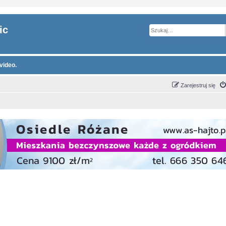
ic
video.
Zarejestruj się