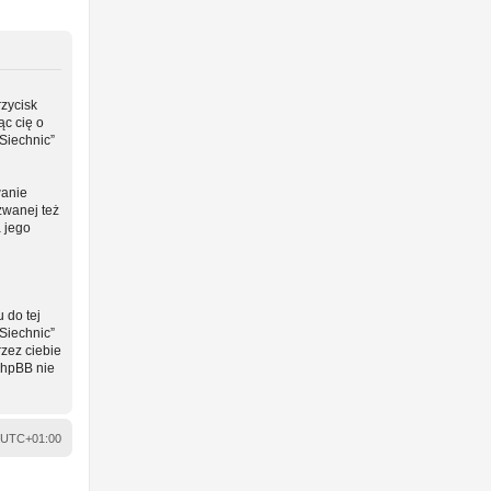
rzycisk
ąc cię o
Siechnic”
wanie
zwanej też
a jego
 do tej
Siechnic”
zez ciebie
phpBB nie
UTC+01:00