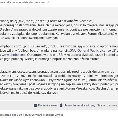
woja reklama w serwisie siechnice.com.pl
zwanej dalej „my”, ”nas”, „nasza”, „Forum Mieszkańców Siechnic”,
e poniżej postanowienia. Jeśli ich nie akceptujesz, opuść to miejsce, naciskając p
 Siechnic” ma prawo w dowolnym czasie zmienić poniższe postanowienia, informuj
gularnie zaglądali do tego regulaminu. Korzystanie z witryny „Forum Mieszkańców 
y ze wszelkimi konsekwencjami prawnymi.
, „www.phpbb.com”, „phpBB Limited”, „phpBB Teams” działają w oparciu o oprogramo
pu witryny (bulletin board), wydane na licencji „
GNU General Public License v2
” 
ny
www.phpbb.com
. Oprogramowanie phpBB tylko ułatwia dyskusje przez internet, 
e za jego pomocą. Więcej informacji o phpBB można znaleźć na stronie
obraźliwym, oszczerczym, propagującym treści niezgodne z polskim prawem lub
uszenie tego zakazu może skutkować dla ciebie całkowitym zablokowaniem dostępu
 o twoim niewłaściwym zachowaniu. Wyrażasz zgodę na to, że „Forum Mieszkańców 
ąć każdy twój temat, post. Wyrażasz zgodę na zapisywanie wszystkich podanych pr
przekazywane nikomu bez twojej zgody, ale ani „Forum Mieszkańców Siechnic”, ani 
których może dojść do kradzieży danych.
Kontakt z nami
Usuń ciasteczka witryny
Strefa czasowa
dostarcza
phpBB
® Forum Software © phpBB Limited