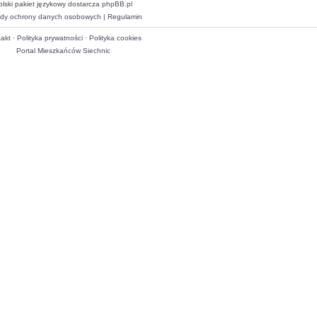
olski pakiet językowy dostarcza
phpBB.pl
dy ochrony danych osobowych
|
Regulamin
akt
·
Polityka prywatności
·
Polityka cookies
Portal Mieszkańców Siechnic