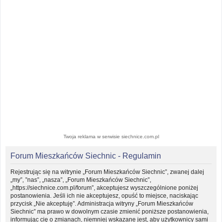
Twoja reklama w serwisie siechnice.com.pl
Forum Mieszkańców Siechnic - Regulamin
Rejestrując się na witrynie „Forum Mieszkańców Siechnic”, zwanej dalej
„my”, ”nas”, „nasza”, „Forum Mieszkańców Siechnic”,
„https://siechnice.com.pl/forum”, akceptujesz wyszczególnione poniżej
postanowienia. Jeśli ich nie akceptujesz, opuść to miejsce, naciskając
przycisk „Nie akceptuję”. Administracja witryny „Forum Mieszkańców
Siechnic” ma prawo w dowolnym czasie zmienić poniższe postanowienia,
informując cię o zmianach, niemniej wskazane jest, aby użytkownicy sami