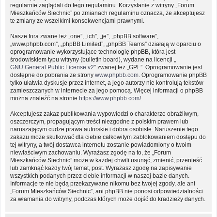
regularnie zaglądali do tego regulaminu. Korzystanie z witryny „Forum
Mieszkańców Siechnic” po zmianach regulaminu oznacza, że akceptujesz
te zmiany ze wszelkimi konsekwencjami prawnymi.
Nasze fora zwane też „one”, „ich”, „je”, „phpBB software”,
„www.phpbb.com”, „phpBB Limited”, „phpBB Teams” działają w oparciu o
oprogramowanie wykorzystujące technologię phpBB, która jest
środowiskiem typu witryny (bulletin board), wydane na licencji „
GNU General Public License v2
” zwanej też „GPL”. Oprogramowanie jest
dostępne do pobrania ze strony
www.phpbb.com
. Oprogramowanie phpBB
tylko ułatwia dyskusje przez internet, a jego autorzy nie kontrolują tekstów
zamieszczanych w internecie za jego pomocą. Więcej informacji o phpBB
można znaleźć na stronie
https://www.phpbb.com/
.
Akceptujesz zakaz publikowania wypowiedzi o charakterze obraźliwym,
oszczerczym, propagującym treści niezgodne z polskim prawem lub
naruszającym cudze prawa autorskie i dobra osobiste. Naruszenie tego
zakazu może skutkować dla ciebie całkowitym zablokowaniem dostępu do
tej witryny, a twój dostawca internetu zostanie powiadomiony o twoim
niewłaściwym zachowaniu. Wyrażasz zgodę na to, że „Forum
Mieszkańców Siechnic” może w każdej chwili usunąć, zmienić, przenieść
lub zamknąć każdy twój temat, post. Wyrażasz zgodę na zapisywanie
wszystkich podanych przez ciebie informacji w naszej bazie danych.
Informacje te nie będą przekazywane nikomu bez twojej zgody, ale ani
„Forum Mieszkańców Siechnic”, ani phpBB nie ponosi odpowiedzialności
za włamania do witryny, podczas których może dojść do kradzieży danych.