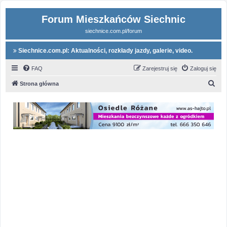
Forum Mieszkańców Siechnic
siechnice.com.pl/forum
Siechnice.com.pl: Aktualności, rozkłady jazdy, galerie, video.
FAQ
Zarejestruj się
Zaloguj się
S
Strona główna
z
u
k
a
j