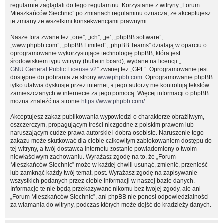
regularnie zaglądali do tego regulaminu. Korzystanie z witryny „Forum
Mieszkańców Siechnic” po zmianach regulaminu oznacza, że akceptujesz
te zmiany ze wszelkimi konsekwencjami prawnymi.
Nasze fora zwane też „one”, „ich”, „je”, „phpBB software”,
„www.phpbb.com”, „phpBB Limited”, „phpBB Teams” działają w oparciu o
oprogramowanie wykorzystujące technologię phpBB, która jest
środowiskiem typu witryny (bulletin board), wydane na licencji „
GNU General Public License v2
” zwanej też „GPL”. Oprogramowanie jest
dostępne do pobrania ze strony
www.phpbb.com
. Oprogramowanie phpBB
tylko ułatwia dyskusje przez internet, a jego autorzy nie kontrolują tekstów
zamieszczanych w internecie za jego pomocą. Więcej informacji o phpBB
można znaleźć na stronie
https://www.phpbb.com/
.
Akceptujesz zakaz publikowania wypowiedzi o charakterze obraźliwym,
oszczerczym, propagującym treści niezgodne z polskim prawem lub
naruszającym cudze prawa autorskie i dobra osobiste. Naruszenie tego
zakazu może skutkować dla ciebie całkowitym zablokowaniem dostępu do
tej witryny, a twój dostawca internetu zostanie powiadomiony o twoim
niewłaściwym zachowaniu. Wyrażasz zgodę na to, że „Forum
Mieszkańców Siechnic” może w każdej chwili usunąć, zmienić, przenieść
lub zamknąć każdy twój temat, post. Wyrażasz zgodę na zapisywanie
wszystkich podanych przez ciebie informacji w naszej bazie danych.
Informacje te nie będą przekazywane nikomu bez twojej zgody, ale ani
„Forum Mieszkańców Siechnic”, ani phpBB nie ponosi odpowiedzialności
za włamania do witryny, podczas których może dojść do kradzieży danych.