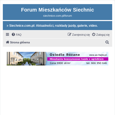
Forum Mieszkańców Siechnic
siechnice.com.pl/forum
Siechnice.com.pl: Aktualności, rozkłady jazdy, galerie, video.
FAQ
Zarejestruj się
Zaloguj się
S
Strona główna
z
u
k
a
j