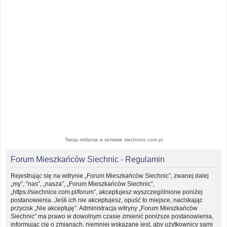
Twoja reklama w serwisie siechnice.com.pl
Forum Mieszkańców Siechnic - Regulamin
Rejestrując się na witrynie „Forum Mieszkańców Siechnic”, zwanej dalej
„my”, ”nas”, „nasza”, „Forum Mieszkańców Siechnic”,
„https://siechnice.com.pl/forum”, akceptujesz wyszczególnione poniżej
postanowienia. Jeśli ich nie akceptujesz, opuść to miejsce, naciskając
przycisk „Nie akceptuję”. Administracja witryny „Forum Mieszkańców
Siechnic” ma prawo w dowolnym czasie zmienić poniższe postanowienia,
informując cię o zmianach, niemniej wskazane jest, aby użytkownicy sami