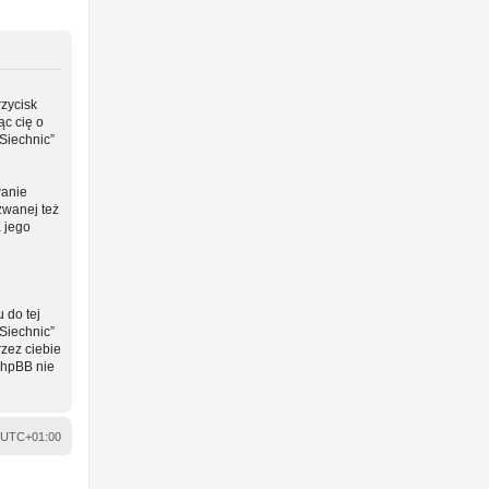
rzycisk
ąc cię o
Siechnic”
wanie
zwanej też
a jego
 do tej
Siechnic”
zez ciebie
phpBB nie
UTC+01:00