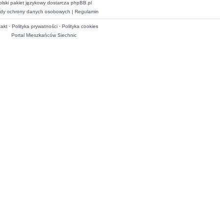
olski pakiet językowy dostarcza
phpBB.pl
dy ochrony danych osobowych
|
Regulamin
akt
·
Polityka prywatności
·
Polityka cookies
Portal Mieszkańców Siechnic