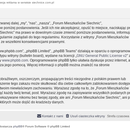
woja reklama w serwisie siechnice.com.pl
zwanej dalej „my”, ”nas”, „nasza”, „Forum Mieszkańców Siechnic”,
e poniżej postanowienia. Jeśli ich nie akceptujesz, opuść to miejsce, naciskając p
 Siechnic” ma prawo w dowolnym czasie zmienić poniższe postanowienia, informuj
gularnie zaglądali do tego regulaminu. Korzystanie z witryny „Forum Mieszkańców 
y ze wszelkimi konsekwencjami prawnymi.
, „www.phpbb.com”, „phpBB Limited”, „phpBB Teams” działają w oparciu o oprogramo
pu witryny (bulletin board), wydane na licencji „
GNU General Public License v2
” 
ny
www.phpbb.com
. Oprogramowanie phpBB tylko ułatwia dyskusje przez internet, 
e za jego pomocą. Więcej informacji o phpBB można znaleźć na stronie
obraźliwym, oszczerczym, propagującym treści niezgodne z polskim prawem lub
uszenie tego zakazu może skutkować dla ciebie całkowitym zablokowaniem dostępu
 o twoim niewłaściwym zachowaniu. Wyrażasz zgodę na to, że „Forum Mieszkańców 
ąć każdy twój temat, post. Wyrażasz zgodę na zapisywanie wszystkich podanych pr
przekazywane nikomu bez twojej zgody, ale ani „Forum Mieszkańców Siechnic”, ani 
których może dojść do kradzieży danych.
Kontakt z nami
Usuń ciasteczka witryny
Strefa czasowa
dostarcza
phpBB
® Forum Software © phpBB Limited