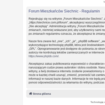
T
Forum Mieszkańców Siechnic - Regulamin
Rejestrując się na witrynie „Forum Mieszkańców Siechnic”, 
„https://siechnice.com.pl/forum”, akceptujesz wyszczególnion
„Nie akceptuję”. Administracja witryny „Forum Mieszkańców
zmianach, niemniej wskazane jest, aby użytkownicy sami re
po zmianach regulaminu oznacza, że akceptujesz te zmian
Nasze fora zwane też „one”, „ich”, „je”, „phpBB software”
wykorzystujące technologię phpBB, która jest środowiskiem ty
„GPL”. Oprogramowanie jest dostępne do pobrania ze stro
autorzy nie kontrolują tekstów zamieszczanych w interneci
https://www.phpbb.com/
.
Akceptujesz zakaz publikowania wypowiedzi o charakterze 
naruszającym cudze prawa autorskie i dobra osobiste. Nar
witryny, a twój dostawca internetu zostanie powiadomiony
może w każdej chwili usunąć, zmienić, przenieść lub zamkn
informacji w naszej bazie danych. Informacje te nie będą 
ponosi odpowiedzialności za włamania do witryny, podczas 
Strona główna
Technologię 