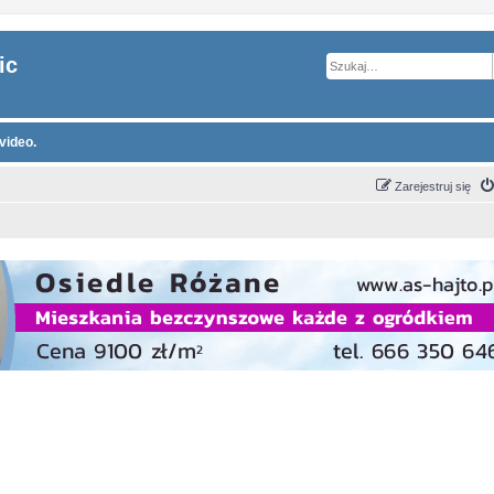
ic
video.
Zarejestruj się