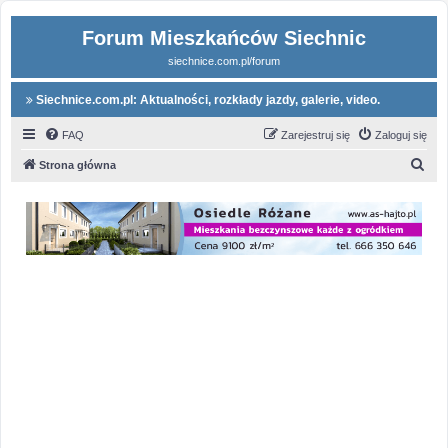
Forum Mieszkańców Siechnic
siechnice.com.pl/forum
Siechnice.com.pl: Aktualności, rozkłady jazdy, galerie, video.
FAQ
Zarejestruj się
Zaloguj się
S
Strona główna
z
u
k
a
j