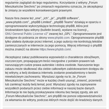
regularnie zaglądali do tego regulaminu. Korzystanie z witryny „Forum
Mieszkańców Siechnic” po zmianach regulaminu oznacza, że akceptujesz
te zmiany ze wszelkimi konsekwencjami prawnymi.
Nasze fora zwane też „one”, „ich”, „je”, „phpBB software”,
„www.phpbb.com”, „phpBB Limited”, „phpBB Teams” działają w oparciu o
oprogramowanie wykorzystujące technologię phpBB, która jest
środowiskiem typu witryny (bulletin board), wydane na licencji „
GNU General Public License v2
” zwanej też „GPL”. Oprogramowanie jest
dostępne do pobrania ze strony
www.phpbb.com
. Oprogramowanie phpBB
tylko ułatwia dyskusje przez internet, a jego autorzy nie kontrolują tekstów
zamieszczanych w internecie za jego pomocą. Więcej informacji o phpBB
można znaleźć na stronie
https://www.phpbb.com/
.
Akceptujesz zakaz publikowania wypowiedzi o charakterze obraźliwym,
oszczerczym, propagującym treści niezgodne z polskim prawem lub
naruszającym cudze prawa autorskie i dobra osobiste. Naruszenie tego
zakazu może skutkować dla ciebie całkowitym zablokowaniem dostępu do
tej witryny, a twój dostawca internetu zostanie powiadomiony o twoim
niewłaściwym zachowaniu. Wyrażasz zgodę na to, że „Forum
Mieszkańców Siechnic” może w każdej chwili usunąć, zmienić, przenieść
lub zamknąć każdy twój temat, post. Wyrażasz zgodę na zapisywanie
wszystkich podanych przez ciebie informacji w naszej bazie danych.
Informacje te nie będą przekazywane nikomu bez twojej zgody, ale ani
„Forum Mieszkańców Siechnic”, ani phpBB nie ponosi odpowiedzialności
za włamania do witryny, podczas których może dojść do kradzieży danych.