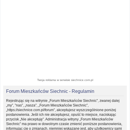
Twoja reklama w serwisie siechnice.com.pl
Forum Mieszkańców Siechnic - Regulamin
Rejestrując się na witrynie „Forum Mieszkańców Siechnic”, zwanej dalej
„my”, ”nas”, „nasza”, „Forum Mieszkańców Siechnic”,
„https://siechnice.com.pl/forum”, akceptujesz wyszczególnione poniżej
postanowienia. Jeśli ich nie akceptujesz, opuść to miejsce, naciskając
przycisk „Nie akceptuję”. Administracja witryny „Forum Mieszkańców
Siechnic” ma prawo w dowolnym czasie zmienić poniższe postanowienia,
informując cię o zmianach, niemniej wskazane jest, aby użytkownicy sami