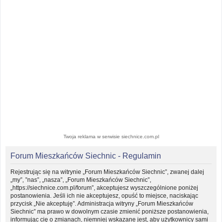
Twoja reklama w serwisie siechnice.com.pl
Forum Mieszkańców Siechnic - Regulamin
Rejestrując się na witrynie „Forum Mieszkańców Siechnic”, zwanej dalej
„my”, ”nas”, „nasza”, „Forum Mieszkańców Siechnic”,
„https://siechnice.com.pl/forum”, akceptujesz wyszczególnione poniżej
postanowienia. Jeśli ich nie akceptujesz, opuść to miejsce, naciskając
przycisk „Nie akceptuję”. Administracja witryny „Forum Mieszkańców
Siechnic” ma prawo w dowolnym czasie zmienić poniższe postanowienia,
informując cię o zmianach, niemniej wskazane jest, aby użytkownicy sami