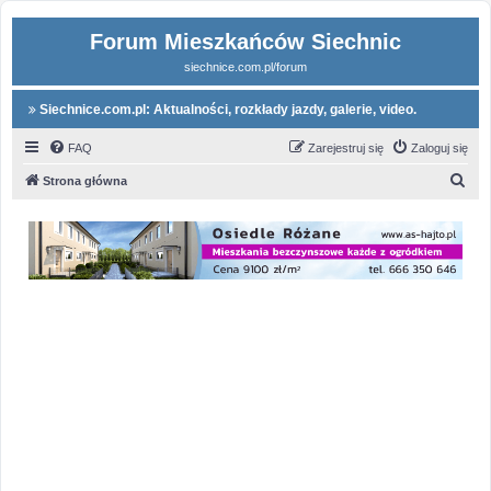
Forum Mieszkańców Siechnic
siechnice.com.pl/forum
Siechnice.com.pl: Aktualności, rozkłady jazdy, galerie, video.
FAQ
Zarejestruj się
Zaloguj się
S
Strona główna
z
u
k
a
j