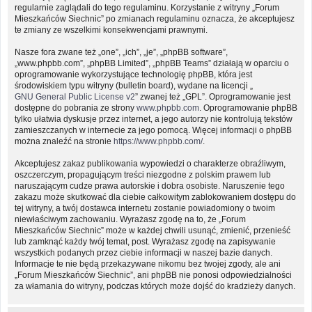
regularnie zaglądali do tego regulaminu. Korzystanie z witryny „Forum
Mieszkańców Siechnic” po zmianach regulaminu oznacza, że akceptujesz
te zmiany ze wszelkimi konsekwencjami prawnymi.
Nasze fora zwane też „one”, „ich”, „je”, „phpBB software”,
„www.phpbb.com”, „phpBB Limited”, „phpBB Teams” działają w oparciu o
oprogramowanie wykorzystujące technologię phpBB, która jest
środowiskiem typu witryny (bulletin board), wydane na licencji „
GNU General Public License v2
” zwanej też „GPL”. Oprogramowanie jest
dostępne do pobrania ze strony
www.phpbb.com
. Oprogramowanie phpBB
tylko ułatwia dyskusje przez internet, a jego autorzy nie kontrolują tekstów
zamieszczanych w internecie za jego pomocą. Więcej informacji o phpBB
można znaleźć na stronie
https://www.phpbb.com/
.
Akceptujesz zakaz publikowania wypowiedzi o charakterze obraźliwym,
oszczerczym, propagującym treści niezgodne z polskim prawem lub
naruszającym cudze prawa autorskie i dobra osobiste. Naruszenie tego
zakazu może skutkować dla ciebie całkowitym zablokowaniem dostępu do
tej witryny, a twój dostawca internetu zostanie powiadomiony o twoim
niewłaściwym zachowaniu. Wyrażasz zgodę na to, że „Forum
Mieszkańców Siechnic” może w każdej chwili usunąć, zmienić, przenieść
lub zamknąć każdy twój temat, post. Wyrażasz zgodę na zapisywanie
wszystkich podanych przez ciebie informacji w naszej bazie danych.
Informacje te nie będą przekazywane nikomu bez twojej zgody, ale ani
„Forum Mieszkańców Siechnic”, ani phpBB nie ponosi odpowiedzialności
za włamania do witryny, podczas których może dojść do kradzieży danych.