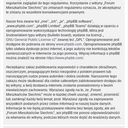
regularnie zaglądali do tego regulaminu. Korzystanie z witryny „Forum
Mieszkańców Siechnic” po zmianach regulaminu oznacza, że akceptujesz
te zmiany ze wszelkimi konsekwencjami prawnymi.
Nasze fora zwane też „one”, „ich”, „je”, „phpBB software”,
„www.phpbb.com”, „phpBB Limited”, „phpBB Teams” działają w oparciu o
oprogramowanie wykorzystujące technologię phpBB, która jest
środowiskiem typu witryny (bulletin board), wydane na licencji „
GNU General Public License v2
” zwanej też „GPL”. Oprogramowanie jest
dostępne do pobrania ze strony
www.phpbb.com
. Oprogramowanie phpBB
tylko ułatwia dyskusje przez internet, a jego autorzy nie kontrolują tekstów
zamieszczanych w internecie za jego pomocą. Więcej informacji o phpBB
można znaleźć na stronie
https://www.phpbb.com/
.
Akceptujesz zakaz publikowania wypowiedzi o charakterze obraźliwym,
oszczerczym, propagującym treści niezgodne z polskim prawem lub
naruszającym cudze prawa autorskie i dobra osobiste. Naruszenie tego
zakazu może skutkować dla ciebie całkowitym zablokowaniem dostępu do
tej witryny, a twój dostawca internetu zostanie powiadomiony o twoim
niewłaściwym zachowaniu. Wyrażasz zgodę na to, że „Forum
Mieszkańców Siechnic” może w każdej chwili usunąć, zmienić, przenieść
lub zamknąć każdy twój temat, post. Wyrażasz zgodę na zapisywanie
wszystkich podanych przez ciebie informacji w naszej bazie danych.
Informacje te nie będą przekazywane nikomu bez twojej zgody, ale ani
„Forum Mieszkańców Siechnic”, ani phpBB nie ponosi odpowiedzialności
za włamania do witryny, podczas których może dojść do kradzieży danych.