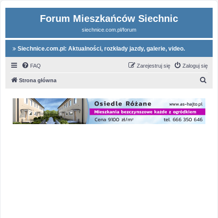
Forum Mieszkańców Siechnic
siechnice.com.pl/forum
Siechnice.com.pl: Aktualności, rozkłady jazdy, galerie, video.
FAQ
Zarejestruj się
Zaloguj się
S
Strona główna
z
u
k
a
j