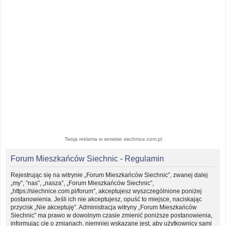
Twoja reklama w serwisie siechnice.com.pl
Forum Mieszkańców Siechnic - Regulamin
Rejestrując się na witrynie „Forum Mieszkańców Siechnic”, zwanej dalej
„my”, ”nas”, „nasza”, „Forum Mieszkańców Siechnic”,
„https://siechnice.com.pl/forum”, akceptujesz wyszczególnione poniżej
postanowienia. Jeśli ich nie akceptujesz, opuść to miejsce, naciskając
przycisk „Nie akceptuję”. Administracja witryny „Forum Mieszkańców
Siechnic” ma prawo w dowolnym czasie zmienić poniższe postanowienia,
informując cię o zmianach, niemniej wskazane jest, aby użytkownicy sami