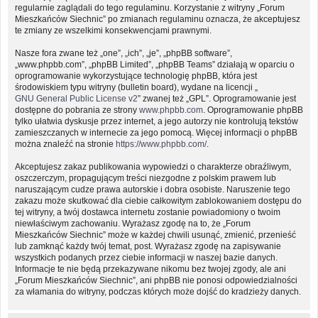
regularnie zaglądali do tego regulaminu. Korzystanie z witryny „Forum
Mieszkańców Siechnic” po zmianach regulaminu oznacza, że akceptujesz
te zmiany ze wszelkimi konsekwencjami prawnymi.
Nasze fora zwane też „one”, „ich”, „je”, „phpBB software”,
„www.phpbb.com”, „phpBB Limited”, „phpBB Teams” działają w oparciu o
oprogramowanie wykorzystujące technologię phpBB, która jest
środowiskiem typu witryny (bulletin board), wydane na licencji „
GNU General Public License v2
” zwanej też „GPL”. Oprogramowanie jest
dostępne do pobrania ze strony
www.phpbb.com
. Oprogramowanie phpBB
tylko ułatwia dyskusje przez internet, a jego autorzy nie kontrolują tekstów
zamieszczanych w internecie za jego pomocą. Więcej informacji o phpBB
można znaleźć na stronie
https://www.phpbb.com/
.
Akceptujesz zakaz publikowania wypowiedzi o charakterze obraźliwym,
oszczerczym, propagującym treści niezgodne z polskim prawem lub
naruszającym cudze prawa autorskie i dobra osobiste. Naruszenie tego
zakazu może skutkować dla ciebie całkowitym zablokowaniem dostępu do
tej witryny, a twój dostawca internetu zostanie powiadomiony o twoim
niewłaściwym zachowaniu. Wyrażasz zgodę na to, że „Forum
Mieszkańców Siechnic” może w każdej chwili usunąć, zmienić, przenieść
lub zamknąć każdy twój temat, post. Wyrażasz zgodę na zapisywanie
wszystkich podanych przez ciebie informacji w naszej bazie danych.
Informacje te nie będą przekazywane nikomu bez twojej zgody, ale ani
„Forum Mieszkańców Siechnic”, ani phpBB nie ponosi odpowiedzialności
za włamania do witryny, podczas których może dojść do kradzieży danych.