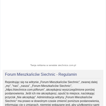
Twoja reklama w serwisie siechnice.com.pl
Forum Mieszkańców Siechnic - Regulamin
Rejestrując się na witrynie „Forum Mieszkańców Siechnic”, zwanej dalej
„my”, ”nas”, „nasza”, „Forum Mieszkańców Siechnic”,
„https://siechnice.com.pl/forum”, akceptujesz wyszczególnione poniżej
postanowienia. Jeśli ich nie akceptujesz, opuść to miejsce, naciskając
przycisk „Nie akceptuję”. Administracja witryny „Forum Mieszkańców
Siechnic” ma prawo w dowolnym czasie zmienić poniższe postanowienia,
informując cię o zmianach, niemniej wskazane jest, aby użytkownicy sami