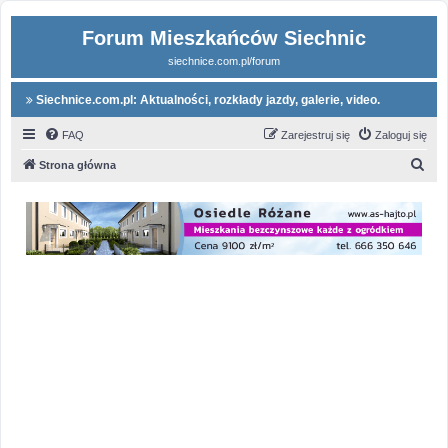
Forum Mieszkańców Siechnic
siechnice.com.pl/forum
Siechnice.com.pl: Aktualności, rozkłady jazdy, galerie, video.
FAQ
Zarejestruj się
Zaloguj się
S
Strona główna
z
u
k
a
j