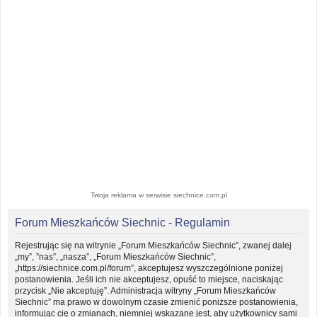
Twoja reklama w serwisie siechnice.com.pl
Forum Mieszkańców Siechnic - Regulamin
Rejestrując się na witrynie „Forum Mieszkańców Siechnic”, zwanej dalej
„my”, ”nas”, „nasza”, „Forum Mieszkańców Siechnic”,
„https://siechnice.com.pl/forum”, akceptujesz wyszczególnione poniżej
postanowienia. Jeśli ich nie akceptujesz, opuść to miejsce, naciskając
przycisk „Nie akceptuję”. Administracja witryny „Forum Mieszkańców
Siechnic” ma prawo w dowolnym czasie zmienić poniższe postanowienia,
informując cię o zmianach, niemniej wskazane jest, aby użytkownicy sami