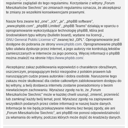
regularnie zaglądali do tego regulaminu. Korzystanie z witryny „Forum
Mieszkańców Siechnic” po zmianach regulaminu oznacza, że akceptujesz
te zmiany ze wszelkimi konsekwencjami prawnymi.
Nasze fora zwane też „one”, „ich”, „je”, „phpBB software”,
„www.phpbb.com”, „phpBB Limited”, „phpBB Teams” działają w oparciu o
oprogramowanie wykorzystujące technologię phpBB, która jest
środowiskiem typu witryny (bulletin board), wydane na licencji „
GNU General Public License v2
” zwanej też „GPL”. Oprogramowanie jest
dostępne do pobrania ze strony
www.phpbb.com
. Oprogramowanie phpBB
tylko ułatwia dyskusje przez internet, a jego autorzy nie kontrolują tekstów
zamieszczanych w internecie za jego pomocą. Więcej informacji o phpBB
można znaleźć na stronie
https://www.phpbb.com/
.
Akceptujesz zakaz publikowania wypowiedzi o charakterze obraźliwym,
oszczerczym, propagującym treści niezgodne z polskim prawem lub
naruszającym cudze prawa autorskie i dobra osobiste. Naruszenie tego
zakazu może skutkować dla ciebie całkowitym zablokowaniem dostępu do
tej witryny, a twój dostawca internetu zostanie powiadomiony o twoim
niewłaściwym zachowaniu. Wyrażasz zgodę na to, że „Forum
Mieszkańców Siechnic” może w każdej chwili usunąć, zmienić, przenieść
lub zamknąć każdy twój temat, post. Wyrażasz zgodę na zapisywanie
wszystkich podanych przez ciebie informacji w naszej bazie danych.
Informacje te nie będą przekazywane nikomu bez twojej zgody, ale ani
„Forum Mieszkańców Siechnic”, ani phpBB nie ponosi odpowiedzialności
za włamania do witryny, podczas których może dojść do kradzieży danych.