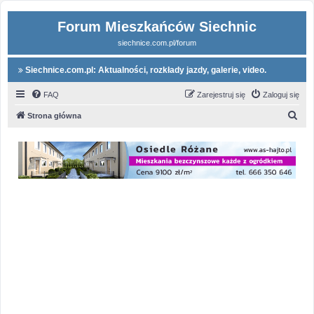
Forum Mieszkańców Siechnic
siechnice.com.pl/forum
Siechnice.com.pl: Aktualności, rozkłady jazdy, galerie, video.
FAQ
Zarejestruj się
Zaloguj się
S
Strona główna
z
u
k
a
j