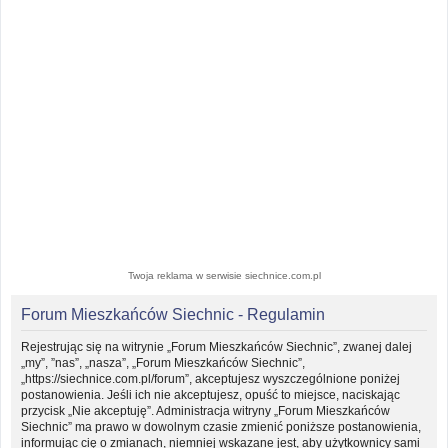
Twoja reklama w serwisie siechnice.com.pl
Forum Mieszkańców Siechnic - Regulamin
Rejestrując się na witrynie „Forum Mieszkańców Siechnic”, zwanej dalej
„my”, ”nas”, „nasza”, „Forum Mieszkańców Siechnic”,
„https://siechnice.com.pl/forum”, akceptujesz wyszczególnione poniżej
postanowienia. Jeśli ich nie akceptujesz, opuść to miejsce, naciskając
przycisk „Nie akceptuję”. Administracja witryny „Forum Mieszkańców
Siechnic” ma prawo w dowolnym czasie zmienić poniższe postanowienia,
informując cię o zmianach, niemniej wskazane jest, aby użytkownicy sami