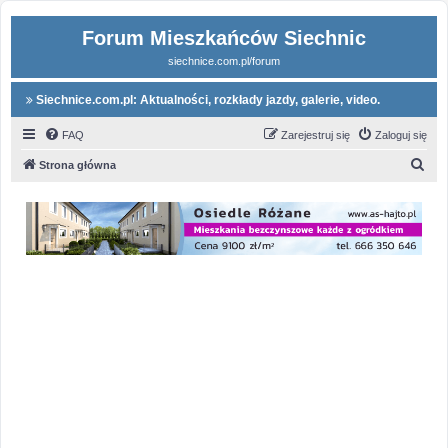
Forum Mieszkańców Siechnic
siechnice.com.pl/forum
Siechnice.com.pl: Aktualności, rozkłady jazdy, galerie, video.
FAQ
Zarejestruj się
Zaloguj się
S
Strona główna
z
u
k
a
j