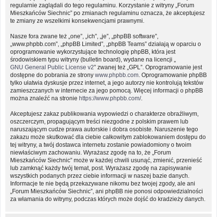
regularnie zaglądali do tego regulaminu. Korzystanie z witryny „Forum
Mieszkańców Siechnic” po zmianach regulaminu oznacza, że akceptujesz
te zmiany ze wszelkimi konsekwencjami prawnymi.
Nasze fora zwane też „one”, „ich”, „je”, „phpBB software”,
„www.phpbb.com”, „phpBB Limited”, „phpBB Teams” działają w oparciu o
oprogramowanie wykorzystujące technologię phpBB, która jest
środowiskiem typu witryny (bulletin board), wydane na licencji „
GNU General Public License v2
” zwanej też „GPL”. Oprogramowanie jest
dostępne do pobrania ze strony
www.phpbb.com
. Oprogramowanie phpBB
tylko ułatwia dyskusje przez internet, a jego autorzy nie kontrolują tekstów
zamieszczanych w internecie za jego pomocą. Więcej informacji o phpBB
można znaleźć na stronie
https://www.phpbb.com/
.
Akceptujesz zakaz publikowania wypowiedzi o charakterze obraźliwym,
oszczerczym, propagującym treści niezgodne z polskim prawem lub
naruszającym cudze prawa autorskie i dobra osobiste. Naruszenie tego
zakazu może skutkować dla ciebie całkowitym zablokowaniem dostępu do
tej witryny, a twój dostawca internetu zostanie powiadomiony o twoim
niewłaściwym zachowaniu. Wyrażasz zgodę na to, że „Forum
Mieszkańców Siechnic” może w każdej chwili usunąć, zmienić, przenieść
lub zamknąć każdy twój temat, post. Wyrażasz zgodę na zapisywanie
wszystkich podanych przez ciebie informacji w naszej bazie danych.
Informacje te nie będą przekazywane nikomu bez twojej zgody, ale ani
„Forum Mieszkańców Siechnic”, ani phpBB nie ponosi odpowiedzialności
za włamania do witryny, podczas których może dojść do kradzieży danych.