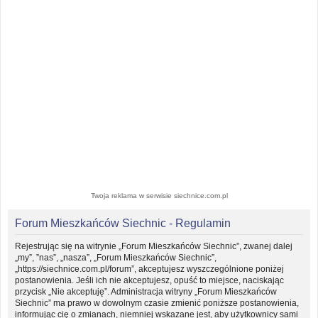
Twoja reklama w serwisie siechnice.com.pl
Forum Mieszkańców Siechnic - Regulamin
Rejestrując się na witrynie „Forum Mieszkańców Siechnic”, zwanej dalej
„my”, ”nas”, „nasza”, „Forum Mieszkańców Siechnic”,
„https://siechnice.com.pl/forum”, akceptujesz wyszczególnione poniżej
postanowienia. Jeśli ich nie akceptujesz, opuść to miejsce, naciskając
przycisk „Nie akceptuję”. Administracja witryny „Forum Mieszkańców
Siechnic” ma prawo w dowolnym czasie zmienić poniższe postanowienia,
informując cię o zmianach, niemniej wskazane jest, aby użytkownicy sami