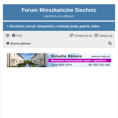
Forum Mieszkańców Siechnic
siechnice.com.pl/forum
Siechnice.com.pl: Aktualności, rozkłady jazdy, galerie, video.
FAQ
Zarejestruj się
Zaloguj się
S
Strona główna
z
u
k
a
j