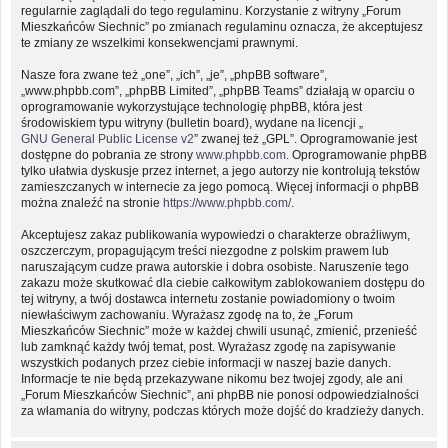
regularnie zaglądali do tego regulaminu. Korzystanie z witryny „Forum
Mieszkańców Siechnic” po zmianach regulaminu oznacza, że akceptujesz
te zmiany ze wszelkimi konsekwencjami prawnymi.
Nasze fora zwane też „one”, „ich”, „je”, „phpBB software”,
„www.phpbb.com”, „phpBB Limited”, „phpBB Teams” działają w oparciu o
oprogramowanie wykorzystujące technologię phpBB, która jest
środowiskiem typu witryny (bulletin board), wydane na licencji „
GNU General Public License v2
” zwanej też „GPL”. Oprogramowanie jest
dostępne do pobrania ze strony
www.phpbb.com
. Oprogramowanie phpBB
tylko ułatwia dyskusje przez internet, a jego autorzy nie kontrolują tekstów
zamieszczanych w internecie za jego pomocą. Więcej informacji o phpBB
można znaleźć na stronie
https://www.phpbb.com/
.
Akceptujesz zakaz publikowania wypowiedzi o charakterze obraźliwym,
oszczerczym, propagującym treści niezgodne z polskim prawem lub
naruszającym cudze prawa autorskie i dobra osobiste. Naruszenie tego
zakazu może skutkować dla ciebie całkowitym zablokowaniem dostępu do
tej witryny, a twój dostawca internetu zostanie powiadomiony o twoim
niewłaściwym zachowaniu. Wyrażasz zgodę na to, że „Forum
Mieszkańców Siechnic” może w każdej chwili usunąć, zmienić, przenieść
lub zamknąć każdy twój temat, post. Wyrażasz zgodę na zapisywanie
wszystkich podanych przez ciebie informacji w naszej bazie danych.
Informacje te nie będą przekazywane nikomu bez twojej zgody, ale ani
„Forum Mieszkańców Siechnic”, ani phpBB nie ponosi odpowiedzialności
za włamania do witryny, podczas których może dojść do kradzieży danych.