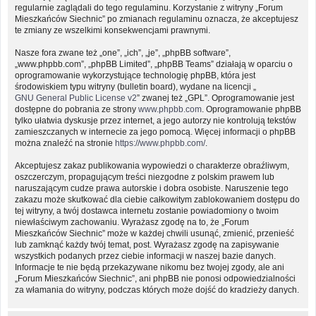
regularnie zaglądali do tego regulaminu. Korzystanie z witryny „Forum
Mieszkańców Siechnic” po zmianach regulaminu oznacza, że akceptujesz
te zmiany ze wszelkimi konsekwencjami prawnymi.
Nasze fora zwane też „one”, „ich”, „je”, „phpBB software”,
„www.phpbb.com”, „phpBB Limited”, „phpBB Teams” działają w oparciu o
oprogramowanie wykorzystujące technologię phpBB, która jest
środowiskiem typu witryny (bulletin board), wydane na licencji „
GNU General Public License v2
” zwanej też „GPL”. Oprogramowanie jest
dostępne do pobrania ze strony
www.phpbb.com
. Oprogramowanie phpBB
tylko ułatwia dyskusje przez internet, a jego autorzy nie kontrolują tekstów
zamieszczanych w internecie za jego pomocą. Więcej informacji o phpBB
można znaleźć na stronie
https://www.phpbb.com/
.
Akceptujesz zakaz publikowania wypowiedzi o charakterze obraźliwym,
oszczerczym, propagującym treści niezgodne z polskim prawem lub
naruszającym cudze prawa autorskie i dobra osobiste. Naruszenie tego
zakazu może skutkować dla ciebie całkowitym zablokowaniem dostępu do
tej witryny, a twój dostawca internetu zostanie powiadomiony o twoim
niewłaściwym zachowaniu. Wyrażasz zgodę na to, że „Forum
Mieszkańców Siechnic” może w każdej chwili usunąć, zmienić, przenieść
lub zamknąć każdy twój temat, post. Wyrażasz zgodę na zapisywanie
wszystkich podanych przez ciebie informacji w naszej bazie danych.
Informacje te nie będą przekazywane nikomu bez twojej zgody, ale ani
„Forum Mieszkańców Siechnic”, ani phpBB nie ponosi odpowiedzialności
za włamania do witryny, podczas których może dojść do kradzieży danych.