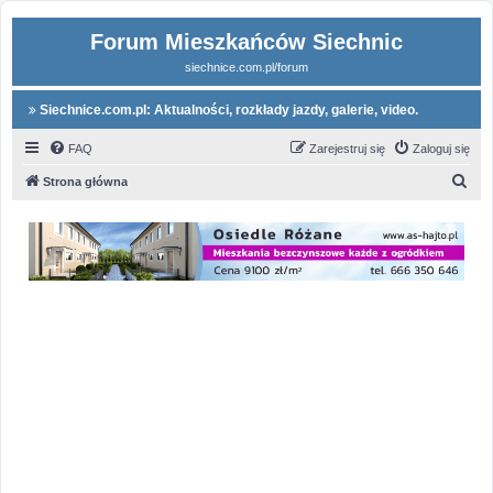
Forum Mieszkańców Siechnic
siechnice.com.pl/forum
Siechnice.com.pl: Aktualności, rozkłady jazdy, galerie, video.
FAQ
Zarejestruj się
Zaloguj się
S
Strona główna
z
u
k
a
j