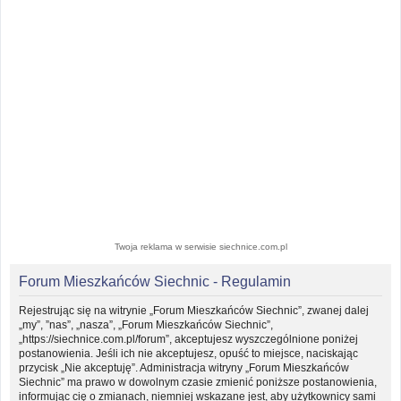
Twoja reklama w serwisie siechnice.com.pl
Forum Mieszkańców Siechnic - Regulamin
Rejestrując się na witrynie „Forum Mieszkańców Siechnic”, zwanej dalej
„my”, ”nas”, „nasza”, „Forum Mieszkańców Siechnic”,
„https://siechnice.com.pl/forum”, akceptujesz wyszczególnione poniżej
postanowienia. Jeśli ich nie akceptujesz, opuść to miejsce, naciskając
przycisk „Nie akceptuję”. Administracja witryny „Forum Mieszkańców
Siechnic” ma prawo w dowolnym czasie zmienić poniższe postanowienia,
informując cię o zmianach, niemniej wskazane jest, aby użytkownicy sami