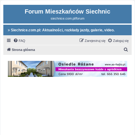
Forum Mieszkańców Siechnic
siechnice.com.pl/forum
Siechnice.com.pl: Aktualności, rozkłady jazdy, galerie, video.
FAQ
Zarejestruj się
Zaloguj się
S
Strona główna
z
u
k
a
j