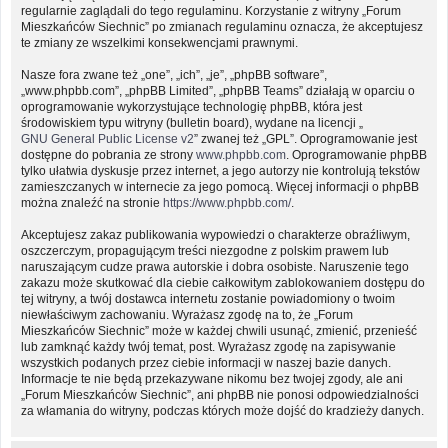
regularnie zaglądali do tego regulaminu. Korzystanie z witryny „Forum
Mieszkańców Siechnic” po zmianach regulaminu oznacza, że akceptujesz
te zmiany ze wszelkimi konsekwencjami prawnymi.
Nasze fora zwane też „one”, „ich”, „je”, „phpBB software”,
„www.phpbb.com”, „phpBB Limited”, „phpBB Teams” działają w oparciu o
oprogramowanie wykorzystujące technologię phpBB, która jest
środowiskiem typu witryny (bulletin board), wydane na licencji „
GNU General Public License v2
” zwanej też „GPL”. Oprogramowanie jest
dostępne do pobrania ze strony
www.phpbb.com
. Oprogramowanie phpBB
tylko ułatwia dyskusje przez internet, a jego autorzy nie kontrolują tekstów
zamieszczanych w internecie za jego pomocą. Więcej informacji o phpBB
można znaleźć na stronie
https://www.phpbb.com/
.
Akceptujesz zakaz publikowania wypowiedzi o charakterze obraźliwym,
oszczerczym, propagującym treści niezgodne z polskim prawem lub
naruszającym cudze prawa autorskie i dobra osobiste. Naruszenie tego
zakazu może skutkować dla ciebie całkowitym zablokowaniem dostępu do
tej witryny, a twój dostawca internetu zostanie powiadomiony o twoim
niewłaściwym zachowaniu. Wyrażasz zgodę na to, że „Forum
Mieszkańców Siechnic” może w każdej chwili usunąć, zmienić, przenieść
lub zamknąć każdy twój temat, post. Wyrażasz zgodę na zapisywanie
wszystkich podanych przez ciebie informacji w naszej bazie danych.
Informacje te nie będą przekazywane nikomu bez twojej zgody, ale ani
„Forum Mieszkańców Siechnic”, ani phpBB nie ponosi odpowiedzialności
za włamania do witryny, podczas których może dojść do kradzieży danych.