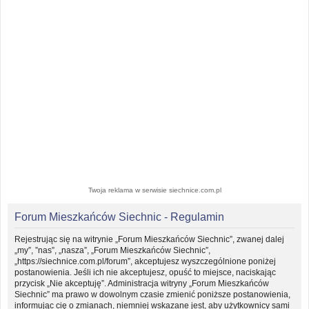
Twoja reklama w serwisie siechnice.com.pl
Forum Mieszkańców Siechnic - Regulamin
Rejestrując się na witrynie „Forum Mieszkańców Siechnic”, zwanej dalej
„my”, ”nas”, „nasza”, „Forum Mieszkańców Siechnic”,
„https://siechnice.com.pl/forum”, akceptujesz wyszczególnione poniżej
postanowienia. Jeśli ich nie akceptujesz, opuść to miejsce, naciskając
przycisk „Nie akceptuję”. Administracja witryny „Forum Mieszkańców
Siechnic” ma prawo w dowolnym czasie zmienić poniższe postanowienia,
informując cię o zmianach, niemniej wskazane jest, aby użytkownicy sami