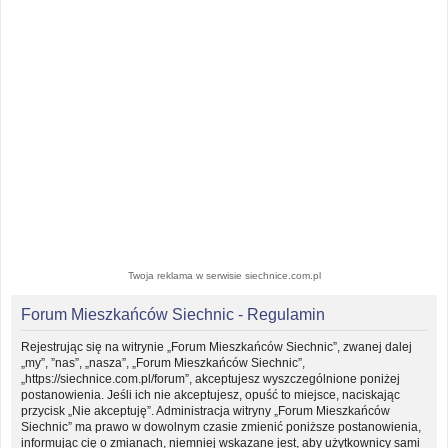
Twoja reklama w serwisie siechnice.com.pl
Forum Mieszkańców Siechnic - Regulamin
Rejestrując się na witrynie „Forum Mieszkańców Siechnic”, zwanej dalej
„my”, ”nas”, „nasza”, „Forum Mieszkańców Siechnic”,
„https://siechnice.com.pl/forum”, akceptujesz wyszczególnione poniżej
postanowienia. Jeśli ich nie akceptujesz, opuść to miejsce, naciskając
przycisk „Nie akceptuję”. Administracja witryny „Forum Mieszkańców
Siechnic” ma prawo w dowolnym czasie zmienić poniższe postanowienia,
informując cię o zmianach, niemniej wskazane jest, aby użytkownicy sami