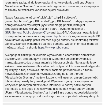
regularnie zaglądali do tego regulaminu. Korzystanie z witryny „Forum
Mieszkańców Siechnic” po zmianach regulaminu oznacza, że akceptujesz
te zmiany ze wszelkimi konsekwencjami prawnymi.
Nasze fora zwane też „one”, „ich”, „je”, „phpBB software”,
„www.phpbb.com”, „phpBB Limited”, „phpBB Teams” działają w oparciu o
oprogramowanie wykorzystujące technologię phpBB, która jest
środowiskiem typu witryny (bulletin board), wydane na licencji „
GNU General Public License v2
” zwanej też „GPL”. Oprogramowanie jest
dostępne do pobrania ze strony
www.phpbb.com
. Oprogramowanie phpBB
tylko ułatwia dyskusje przez internet, a jego autorzy nie kontrolują tekstów
zamieszczanych w internecie za jego pomocą. Więcej informacji o phpBB
można znaleźć na stronie
https://www.phpbb.com/
.
Akceptujesz zakaz publikowania wypowiedzi o charakterze obraźliwym,
oszczerczym, propagującym treści niezgodne z polskim prawem lub
naruszającym cudze prawa autorskie i dobra osobiste. Naruszenie tego
zakazu może skutkować dla ciebie całkowitym zablokowaniem dostępu do
tej witryny, a twój dostawca internetu zostanie powiadomiony o twoim
niewłaściwym zachowaniu. Wyrażasz zgodę na to, że „Forum
Mieszkańców Siechnic” może w każdej chwili usunąć, zmienić, przenieść
lub zamknąć każdy twój temat, post. Wyrażasz zgodę na zapisywanie
wszystkich podanych przez ciebie informacji w naszej bazie danych.
Informacje te nie będą przekazywane nikomu bez twojej zgody, ale ani
„Forum Mieszkańców Siechnic”, ani phpBB nie ponosi odpowiedzialności
za włamania do witryny, podczas których może dojść do kradzieży danych.