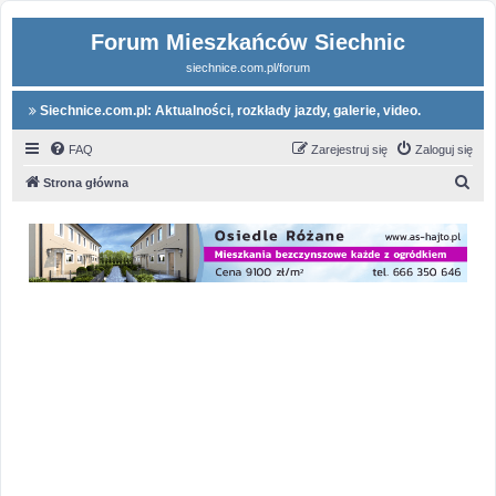
Forum Mieszkańców Siechnic
siechnice.com.pl/forum
Siechnice.com.pl: Aktualności, rozkłady jazdy, galerie, video.
FAQ
Zarejestruj się
Zaloguj się
S
Strona główna
z
u
k
a
j