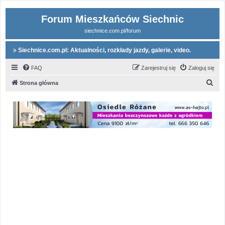
Forum Mieszkańców Siechnic
siechnice.com.pl/forum
Siechnice.com.pl: Aktualności, rozkłady jazdy, galerie, video.
FAQ
Zarejestruj się
Zaloguj się
S
Strona główna
z
u
k
a
j