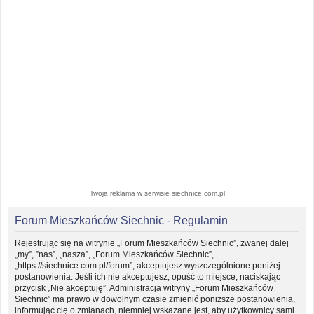
Twoja reklama w serwisie siechnice.com.pl
Forum Mieszkańców Siechnic - Regulamin
Rejestrując się na witrynie „Forum Mieszkańców Siechnic”, zwanej dalej
„my”, ”nas”, „nasza”, „Forum Mieszkańców Siechnic”,
„https://siechnice.com.pl/forum”, akceptujesz wyszczególnione poniżej
postanowienia. Jeśli ich nie akceptujesz, opuść to miejsce, naciskając
przycisk „Nie akceptuję”. Administracja witryny „Forum Mieszkańców
Siechnic” ma prawo w dowolnym czasie zmienić poniższe postanowienia,
informując cię o zmianach, niemniej wskazane jest, aby użytkownicy sami