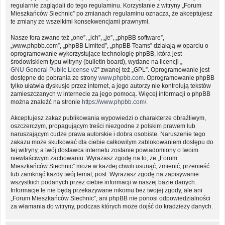
regularnie zaglądali do tego regulaminu. Korzystanie z witryny „Forum
Mieszkańców Siechnic” po zmianach regulaminu oznacza, że akceptujesz
te zmiany ze wszelkimi konsekwencjami prawnymi.
Nasze fora zwane też „one”, „ich”, „je”, „phpBB software”,
„www.phpbb.com”, „phpBB Limited”, „phpBB Teams” działają w oparciu o
oprogramowanie wykorzystujące technologię phpBB, która jest
środowiskiem typu witryny (bulletin board), wydane na licencji „
GNU General Public License v2
” zwanej też „GPL”. Oprogramowanie jest
dostępne do pobrania ze strony
www.phpbb.com
. Oprogramowanie phpBB
tylko ułatwia dyskusje przez internet, a jego autorzy nie kontrolują tekstów
zamieszczanych w internecie za jego pomocą. Więcej informacji o phpBB
można znaleźć na stronie
https://www.phpbb.com/
.
Akceptujesz zakaz publikowania wypowiedzi o charakterze obraźliwym,
oszczerczym, propagującym treści niezgodne z polskim prawem lub
naruszającym cudze prawa autorskie i dobra osobiste. Naruszenie tego
zakazu może skutkować dla ciebie całkowitym zablokowaniem dostępu do
tej witryny, a twój dostawca internetu zostanie powiadomiony o twoim
niewłaściwym zachowaniu. Wyrażasz zgodę na to, że „Forum
Mieszkańców Siechnic” może w każdej chwili usunąć, zmienić, przenieść
lub zamknąć każdy twój temat, post. Wyrażasz zgodę na zapisywanie
wszystkich podanych przez ciebie informacji w naszej bazie danych.
Informacje te nie będą przekazywane nikomu bez twojej zgody, ale ani
„Forum Mieszkańców Siechnic”, ani phpBB nie ponosi odpowiedzialności
za włamania do witryny, podczas których może dojść do kradzieży danych.