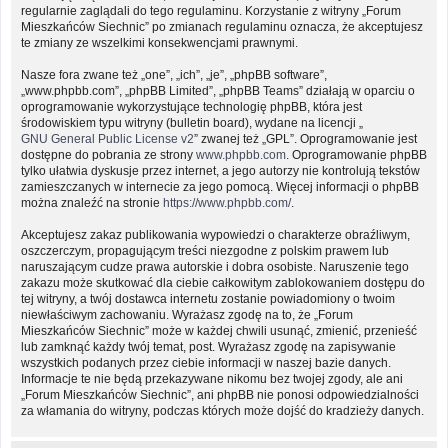
regularnie zaglądali do tego regulaminu. Korzystanie z witryny „Forum
Mieszkańców Siechnic” po zmianach regulaminu oznacza, że akceptujesz
te zmiany ze wszelkimi konsekwencjami prawnymi.
Nasze fora zwane też „one”, „ich”, „je”, „phpBB software”,
„www.phpbb.com”, „phpBB Limited”, „phpBB Teams” działają w oparciu o
oprogramowanie wykorzystujące technologię phpBB, która jest
środowiskiem typu witryny (bulletin board), wydane na licencji „
GNU General Public License v2
” zwanej też „GPL”. Oprogramowanie jest
dostępne do pobrania ze strony
www.phpbb.com
. Oprogramowanie phpBB
tylko ułatwia dyskusje przez internet, a jego autorzy nie kontrolują tekstów
zamieszczanych w internecie za jego pomocą. Więcej informacji o phpBB
można znaleźć na stronie
https://www.phpbb.com/
.
Akceptujesz zakaz publikowania wypowiedzi o charakterze obraźliwym,
oszczerczym, propagującym treści niezgodne z polskim prawem lub
naruszającym cudze prawa autorskie i dobra osobiste. Naruszenie tego
zakazu może skutkować dla ciebie całkowitym zablokowaniem dostępu do
tej witryny, a twój dostawca internetu zostanie powiadomiony o twoim
niewłaściwym zachowaniu. Wyrażasz zgodę na to, że „Forum
Mieszkańców Siechnic” może w każdej chwili usunąć, zmienić, przenieść
lub zamknąć każdy twój temat, post. Wyrażasz zgodę na zapisywanie
wszystkich podanych przez ciebie informacji w naszej bazie danych.
Informacje te nie będą przekazywane nikomu bez twojej zgody, ale ani
„Forum Mieszkańców Siechnic”, ani phpBB nie ponosi odpowiedzialności
za włamania do witryny, podczas których może dojść do kradzieży danych.