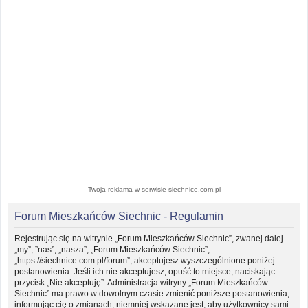
Twoja reklama w serwisie siechnice.com.pl
Forum Mieszkańców Siechnic - Regulamin
Rejestrując się na witrynie „Forum Mieszkańców Siechnic”, zwanej dalej
„my”, ”nas”, „nasza”, „Forum Mieszkańców Siechnic”,
„https://siechnice.com.pl/forum”, akceptujesz wyszczególnione poniżej
postanowienia. Jeśli ich nie akceptujesz, opuść to miejsce, naciskając
przycisk „Nie akceptuję”. Administracja witryny „Forum Mieszkańców
Siechnic” ma prawo w dowolnym czasie zmienić poniższe postanowienia,
informując cię o zmianach, niemniej wskazane jest, aby użytkownicy sami