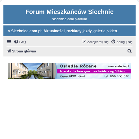
Forum Mieszkańców Siechnic
siechnice.com.pl/forum
Siechnice.com.pl: Aktualności, rozkłady jazdy, galerie, video.
FAQ
Zarejestruj się
Zaloguj się
S
Strona główna
z
u
k
a
j