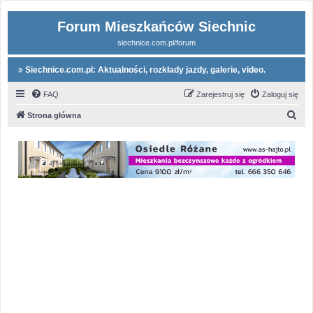
Forum Mieszkańców Siechnic
siechnice.com.pl/forum
Siechnice.com.pl: Aktualności, rozkłady jazdy, galerie, video.
FAQ
Zarejestruj się
Zaloguj się
S
Strona główna
z
u
k
a
j