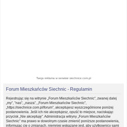
Twoja reklama w serwisie siechnice.com.pl
Forum Mieszkańców Siechnic - Regulamin
Rejestrując się na witrynie „Forum Mieszkańców Siechnic”, zwanej dalej
„my”, ”nas”, „nasza”, „Forum Mieszkańców Siechnic”,
„https://siechnice.com.pl/forum”, akceptujesz wyszczególnione poniżej
postanowienia. Jeśli ich nie akceptujesz, opuść to miejsce, naciskając
przycisk „Nie akceptuję”. Administracja witryny „Forum Mieszkańców
Siechnic” ma prawo w dowolnym czasie zmienić poniższe postanowienia,
informując cię o zmianach, niemniej wskazane jest, aby użytkownicy sami