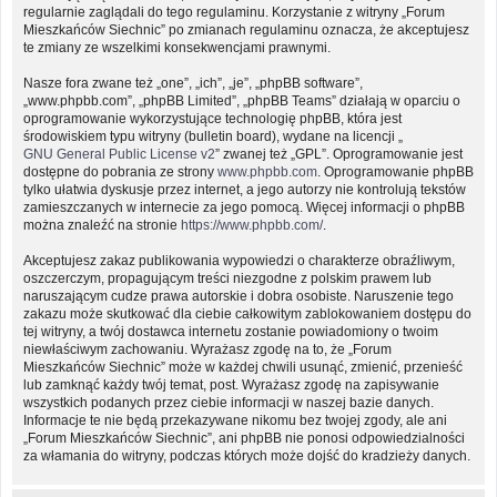
regularnie zaglądali do tego regulaminu. Korzystanie z witryny „Forum
Mieszkańców Siechnic” po zmianach regulaminu oznacza, że akceptujesz
te zmiany ze wszelkimi konsekwencjami prawnymi.
Nasze fora zwane też „one”, „ich”, „je”, „phpBB software”,
„www.phpbb.com”, „phpBB Limited”, „phpBB Teams” działają w oparciu o
oprogramowanie wykorzystujące technologię phpBB, która jest
środowiskiem typu witryny (bulletin board), wydane na licencji „
GNU General Public License v2
” zwanej też „GPL”. Oprogramowanie jest
dostępne do pobrania ze strony
www.phpbb.com
. Oprogramowanie phpBB
tylko ułatwia dyskusje przez internet, a jego autorzy nie kontrolują tekstów
zamieszczanych w internecie za jego pomocą. Więcej informacji o phpBB
można znaleźć na stronie
https://www.phpbb.com/
.
Akceptujesz zakaz publikowania wypowiedzi o charakterze obraźliwym,
oszczerczym, propagującym treści niezgodne z polskim prawem lub
naruszającym cudze prawa autorskie i dobra osobiste. Naruszenie tego
zakazu może skutkować dla ciebie całkowitym zablokowaniem dostępu do
tej witryny, a twój dostawca internetu zostanie powiadomiony o twoim
niewłaściwym zachowaniu. Wyrażasz zgodę na to, że „Forum
Mieszkańców Siechnic” może w każdej chwili usunąć, zmienić, przenieść
lub zamknąć każdy twój temat, post. Wyrażasz zgodę na zapisywanie
wszystkich podanych przez ciebie informacji w naszej bazie danych.
Informacje te nie będą przekazywane nikomu bez twojej zgody, ale ani
„Forum Mieszkańców Siechnic”, ani phpBB nie ponosi odpowiedzialności
za włamania do witryny, podczas których może dojść do kradzieży danych.