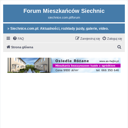
Forum Mieszkańców Siechnic
siechnice.com.pl/forum
Siechnice.com.pl: Aktualności, rozkłady jazdy, galerie, video.
FAQ
Zarejestruj się
Zaloguj się
S
Strona główna
z
u
k
a
j