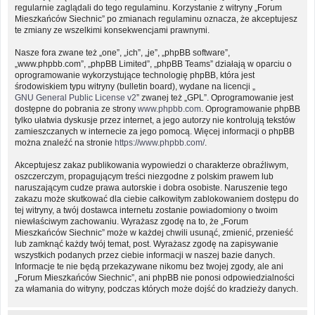
regularnie zaglądali do tego regulaminu. Korzystanie z witryny „Forum
Mieszkańców Siechnic” po zmianach regulaminu oznacza, że akceptujesz
te zmiany ze wszelkimi konsekwencjami prawnymi.
Nasze fora zwane też „one”, „ich”, „je”, „phpBB software”,
„www.phpbb.com”, „phpBB Limited”, „phpBB Teams” działają w oparciu o
oprogramowanie wykorzystujące technologię phpBB, która jest
środowiskiem typu witryny (bulletin board), wydane na licencji „
GNU General Public License v2
” zwanej też „GPL”. Oprogramowanie jest
dostępne do pobrania ze strony
www.phpbb.com
. Oprogramowanie phpBB
tylko ułatwia dyskusje przez internet, a jego autorzy nie kontrolują tekstów
zamieszczanych w internecie za jego pomocą. Więcej informacji o phpBB
można znaleźć na stronie
https://www.phpbb.com/
.
Akceptujesz zakaz publikowania wypowiedzi o charakterze obraźliwym,
oszczerczym, propagującym treści niezgodne z polskim prawem lub
naruszającym cudze prawa autorskie i dobra osobiste. Naruszenie tego
zakazu może skutkować dla ciebie całkowitym zablokowaniem dostępu do
tej witryny, a twój dostawca internetu zostanie powiadomiony o twoim
niewłaściwym zachowaniu. Wyrażasz zgodę na to, że „Forum
Mieszkańców Siechnic” może w każdej chwili usunąć, zmienić, przenieść
lub zamknąć każdy twój temat, post. Wyrażasz zgodę na zapisywanie
wszystkich podanych przez ciebie informacji w naszej bazie danych.
Informacje te nie będą przekazywane nikomu bez twojej zgody, ale ani
„Forum Mieszkańców Siechnic”, ani phpBB nie ponosi odpowiedzialności
za włamania do witryny, podczas których może dojść do kradzieży danych.