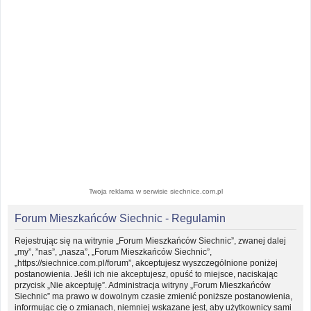
Twoja reklama w serwisie siechnice.com.pl
Forum Mieszkańców Siechnic - Regulamin
Rejestrując się na witrynie „Forum Mieszkańców Siechnic”, zwanej dalej
„my”, ”nas”, „nasza”, „Forum Mieszkańców Siechnic”,
„https://siechnice.com.pl/forum”, akceptujesz wyszczególnione poniżej
postanowienia. Jeśli ich nie akceptujesz, opuść to miejsce, naciskając
przycisk „Nie akceptuję”. Administracja witryny „Forum Mieszkańców
Siechnic” ma prawo w dowolnym czasie zmienić poniższe postanowienia,
informując cię o zmianach, niemniej wskazane jest, aby użytkownicy sami