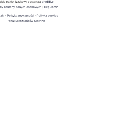
olski pakiet językowy dostarcza
phpBB.pl
dy ochrony danych osobowych
|
Regulamin
akt
·
Polityka prywatności
·
Polityka cookies
Portal Mieszkańców Siechnic