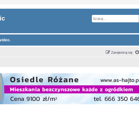
ic
video.
Zarejestruj się