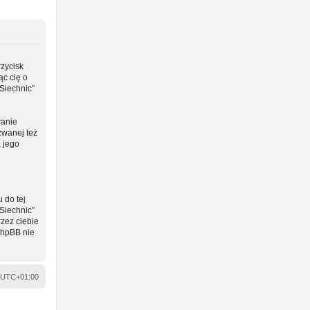
rzycisk
ąc cię o
Siechnic”
wanie
zwanej też
a jego
 do tej
Siechnic”
zez ciebie
phpBB nie
UTC+01:00