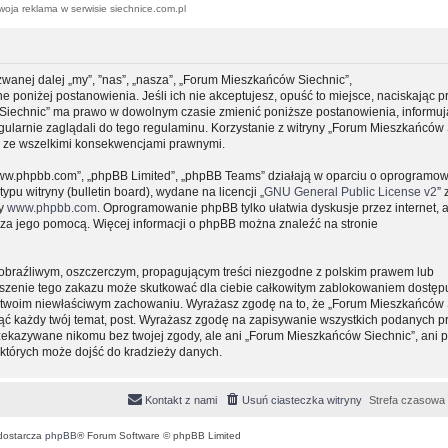
woja reklama w serwisie siechnice.com.pl
zwanej dalej „my”, ”nas”, „nasza”, „Forum Mieszkańców Siechnic”,
e poniżej postanowienia. Jeśli ich nie akceptujesz, opuść to miejsce, naciskając p
 Siechnic” ma prawo w dowolnym czasie zmienić poniższe postanowienia, informuj
gularnie zaglądali do tego regulaminu. Korzystanie z witryny „Forum Mieszkańców 
y ze wszelkimi konsekwencjami prawnymi.
, „www.phpbb.com”, „phpBB Limited”, „phpBB Teams” działają w oparciu o oprogramo
pu witryny (bulletin board), wydane na licencji „
GNU General Public License v2
” 
ny
www.phpbb.com
. Oprogramowanie phpBB tylko ułatwia dyskusje przez internet, 
e za jego pomocą. Więcej informacji o phpBB można znaleźć na stronie
obraźliwym, oszczerczym, propagującym treści niezgodne z polskim prawem lub
uszenie tego zakazu może skutkować dla ciebie całkowitym zablokowaniem dostępu
 o twoim niewłaściwym zachowaniu. Wyrażasz zgodę na to, że „Forum Mieszkańców 
ąć każdy twój temat, post. Wyrażasz zgodę na zapisywanie wszystkich podanych pr
przekazywane nikomu bez twojej zgody, ale ani „Forum Mieszkańców Siechnic”, ani 
których może dojść do kradzieży danych.
Kontakt z nami
Usuń ciasteczka witryny
Strefa czasowa
dostarcza
phpBB
® Forum Software © phpBB Limited