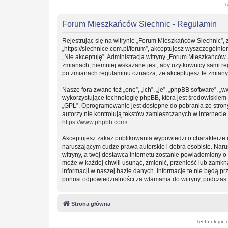
T
Forum Mieszkańców Siechnic - Regulamin
Rejestrując się na witrynie „Forum Mieszkańców Siechnic”, 
„https://siechnice.com.pl/forum”, akceptujesz wyszczególnion
„Nie akceptuję”. Administracja witryny „Forum Mieszkańców
zmianach, niemniej wskazane jest, aby użytkownicy sami re
po zmianach regulaminu oznacza, że akceptujesz te zmian
Nasze fora zwane też „one”, „ich”, „je”, „phpBB software”
wykorzystujące technologię phpBB, która jest środowiskiem ty
„GPL”. Oprogramowanie jest dostępne do pobrania ze stro
autorzy nie kontrolują tekstów zamieszczanych w interneci
https://www.phpbb.com/
.
Akceptujesz zakaz publikowania wypowiedzi o charakterze 
naruszającym cudze prawa autorskie i dobra osobiste. Nar
witryny, a twój dostawca internetu zostanie powiadomiony
może w każdej chwili usunąć, zmienić, przenieść lub zamkn
informacji w naszej bazie danych. Informacje te nie będą 
ponosi odpowiedzialności za włamania do witryny, podczas 
Strona główna
Technologię 