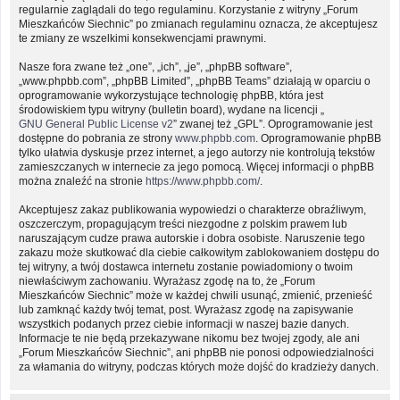
regularnie zaglądali do tego regulaminu. Korzystanie z witryny „Forum
Mieszkańców Siechnic” po zmianach regulaminu oznacza, że akceptujesz
te zmiany ze wszelkimi konsekwencjami prawnymi.
Nasze fora zwane też „one”, „ich”, „je”, „phpBB software”,
„www.phpbb.com”, „phpBB Limited”, „phpBB Teams” działają w oparciu o
oprogramowanie wykorzystujące technologię phpBB, która jest
środowiskiem typu witryny (bulletin board), wydane na licencji „
GNU General Public License v2
” zwanej też „GPL”. Oprogramowanie jest
dostępne do pobrania ze strony
www.phpbb.com
. Oprogramowanie phpBB
tylko ułatwia dyskusje przez internet, a jego autorzy nie kontrolują tekstów
zamieszczanych w internecie za jego pomocą. Więcej informacji o phpBB
można znaleźć na stronie
https://www.phpbb.com/
.
Akceptujesz zakaz publikowania wypowiedzi o charakterze obraźliwym,
oszczerczym, propagującym treści niezgodne z polskim prawem lub
naruszającym cudze prawa autorskie i dobra osobiste. Naruszenie tego
zakazu może skutkować dla ciebie całkowitym zablokowaniem dostępu do
tej witryny, a twój dostawca internetu zostanie powiadomiony o twoim
niewłaściwym zachowaniu. Wyrażasz zgodę na to, że „Forum
Mieszkańców Siechnic” może w każdej chwili usunąć, zmienić, przenieść
lub zamknąć każdy twój temat, post. Wyrażasz zgodę na zapisywanie
wszystkich podanych przez ciebie informacji w naszej bazie danych.
Informacje te nie będą przekazywane nikomu bez twojej zgody, ale ani
„Forum Mieszkańców Siechnic”, ani phpBB nie ponosi odpowiedzialności
za włamania do witryny, podczas których może dojść do kradzieży danych.