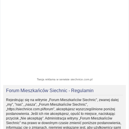
Twoja reklama w serwisie siechnice.com.pl
Forum Mieszkańców Siechnic - Regulamin
Rejestrując się na witrynie „Forum Mieszkańców Siechnic”, zwanej dalej
„my”, ”nas”, „nasza”, „Forum Mieszkańców Siechnic”,
„https://siechnice.com.pl/forum”, akceptujesz wyszczególnione poniżej
postanowienia. Jeśli ich nie akceptujesz, opuść to miejsce, naciskając
przycisk „Nie akceptuję”. Administracja witryny „Forum Mieszkańców
Siechnic” ma prawo w dowolnym czasie zmienić poniższe postanowienia,
informując cię o zmianach, niemniej wskazane jest, aby użytkownicy sami