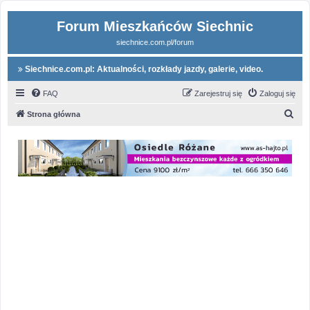
Forum Mieszkańców Siechnic
siechnice.com.pl/forum
Siechnice.com.pl: Aktualności, rozkłady jazdy, galerie, video.
FAQ
Zarejestruj się
Zaloguj się
S
Strona główna
z
u
k
a
j