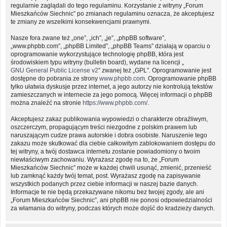
regularnie zaglądali do tego regulaminu. Korzystanie z witryny „Forum
Mieszkańców Siechnic” po zmianach regulaminu oznacza, że akceptujesz
te zmiany ze wszelkimi konsekwencjami prawnymi.
Nasze fora zwane też „one”, „ich”, „je”, „phpBB software”,
„www.phpbb.com”, „phpBB Limited”, „phpBB Teams” działają w oparciu o
oprogramowanie wykorzystujące technologię phpBB, która jest
środowiskiem typu witryny (bulletin board), wydane na licencji „
GNU General Public License v2
” zwanej też „GPL”. Oprogramowanie jest
dostępne do pobrania ze strony
www.phpbb.com
. Oprogramowanie phpBB
tylko ułatwia dyskusje przez internet, a jego autorzy nie kontrolują tekstów
zamieszczanych w internecie za jego pomocą. Więcej informacji o phpBB
można znaleźć na stronie
https://www.phpbb.com/
.
Akceptujesz zakaz publikowania wypowiedzi o charakterze obraźliwym,
oszczerczym, propagującym treści niezgodne z polskim prawem lub
naruszającym cudze prawa autorskie i dobra osobiste. Naruszenie tego
zakazu może skutkować dla ciebie całkowitym zablokowaniem dostępu do
tej witryny, a twój dostawca internetu zostanie powiadomiony o twoim
niewłaściwym zachowaniu. Wyrażasz zgodę na to, że „Forum
Mieszkańców Siechnic” może w każdej chwili usunąć, zmienić, przenieść
lub zamknąć każdy twój temat, post. Wyrażasz zgodę na zapisywanie
wszystkich podanych przez ciebie informacji w naszej bazie danych.
Informacje te nie będą przekazywane nikomu bez twojej zgody, ale ani
„Forum Mieszkańców Siechnic”, ani phpBB nie ponosi odpowiedzialności
za włamania do witryny, podczas których może dojść do kradzieży danych.