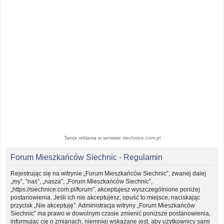
Twoja reklama w serwisie siechnice.com.pl
Forum Mieszkańców Siechnic - Regulamin
Rejestrując się na witrynie „Forum Mieszkańców Siechnic”, zwanej dalej
„my”, ”nas”, „nasza”, „Forum Mieszkańców Siechnic”,
„https://siechnice.com.pl/forum”, akceptujesz wyszczególnione poniżej
postanowienia. Jeśli ich nie akceptujesz, opuść to miejsce, naciskając
przycisk „Nie akceptuję”. Administracja witryny „Forum Mieszkańców
Siechnic” ma prawo w dowolnym czasie zmienić poniższe postanowienia,
informując cię o zmianach, niemniej wskazane jest, aby użytkownicy sami