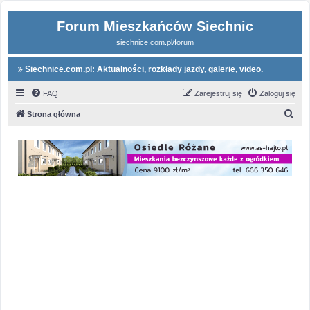
Forum Mieszkańców Siechnic
siechnice.com.pl/forum
Siechnice.com.pl: Aktualności, rozkłady jazdy, galerie, video.
FAQ
Zarejestruj się
Zaloguj się
S
Strona główna
z
u
k
a
j