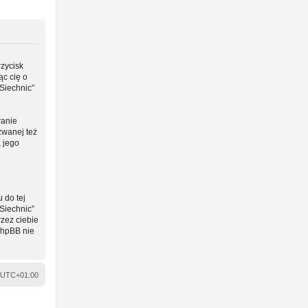
rzycisk
ąc cię o
Siechnic”
wanie
zwanej też
a jego
 do tej
Siechnic”
zez ciebie
phpBB nie
UTC+01:00