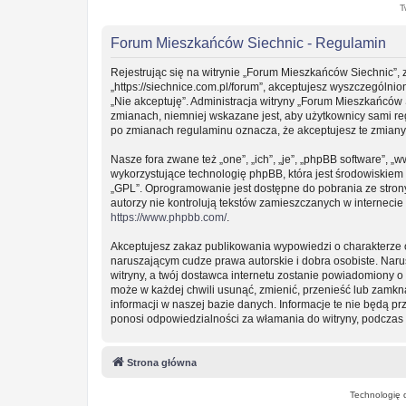
T
Forum Mieszkańców Siechnic - Regulamin
Rejestrując się na witrynie „Forum Mieszkańców Siechnic”, 
„https://siechnice.com.pl/forum”, akceptujesz wyszczególnion
„Nie akceptuję”. Administracja witryny „Forum Mieszkańców
zmianach, niemniej wskazane jest, aby użytkownicy sami re
po zmianach regulaminu oznacza, że akceptujesz te zmian
Nasze fora zwane też „one”, „ich”, „je”, „phpBB software”
wykorzystujące technologię phpBB, która jest środowiskiem ty
„GPL”. Oprogramowanie jest dostępne do pobrania ze stro
autorzy nie kontrolują tekstów zamieszczanych w interneci
https://www.phpbb.com/
.
Akceptujesz zakaz publikowania wypowiedzi o charakterze 
naruszającym cudze prawa autorskie i dobra osobiste. Nar
witryny, a twój dostawca internetu zostanie powiadomiony
może w każdej chwili usunąć, zmienić, przenieść lub zamkn
informacji w naszej bazie danych. Informacje te nie będą 
ponosi odpowiedzialności za włamania do witryny, podczas 
Strona główna
Technologię 