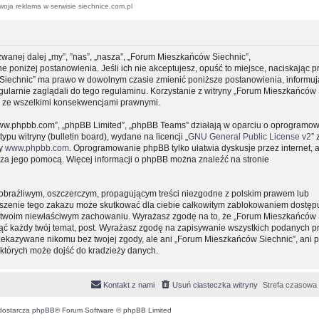
woja reklama w serwisie siechnice.com.pl
zwanej dalej „my”, ”nas”, „nasza”, „Forum Mieszkańców Siechnic”,
e poniżej postanowienia. Jeśli ich nie akceptujesz, opuść to miejsce, naciskając p
 Siechnic” ma prawo w dowolnym czasie zmienić poniższe postanowienia, informuj
gularnie zaglądali do tego regulaminu. Korzystanie z witryny „Forum Mieszkańców 
y ze wszelkimi konsekwencjami prawnymi.
, „www.phpbb.com”, „phpBB Limited”, „phpBB Teams” działają w oparciu o oprogramo
pu witryny (bulletin board), wydane na licencji „
GNU General Public License v2
” 
ny
www.phpbb.com
. Oprogramowanie phpBB tylko ułatwia dyskusje przez internet, 
e za jego pomocą. Więcej informacji o phpBB można znaleźć na stronie
obraźliwym, oszczerczym, propagującym treści niezgodne z polskim prawem lub
uszenie tego zakazu może skutkować dla ciebie całkowitym zablokowaniem dostępu
 o twoim niewłaściwym zachowaniu. Wyrażasz zgodę na to, że „Forum Mieszkańców 
ąć każdy twój temat, post. Wyrażasz zgodę na zapisywanie wszystkich podanych pr
przekazywane nikomu bez twojej zgody, ale ani „Forum Mieszkańców Siechnic”, ani 
których może dojść do kradzieży danych.
Kontakt z nami
Usuń ciasteczka witryny
Strefa czasowa
dostarcza
phpBB
® Forum Software © phpBB Limited