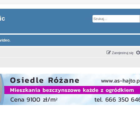
ic
video.
Zarejestruj się