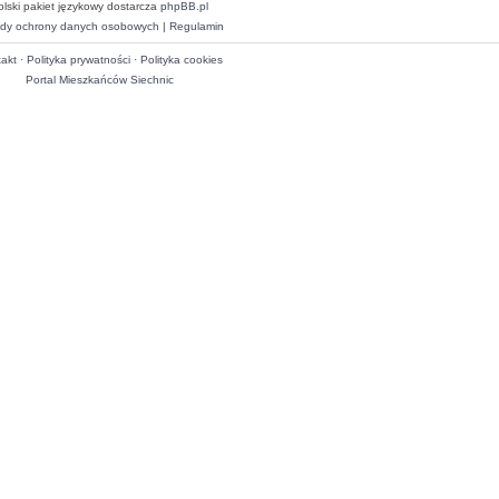
olski pakiet językowy dostarcza
phpBB.pl
dy ochrony danych osobowych
|
Regulamin
akt
·
Polityka prywatności
·
Polityka cookies
Portal Mieszkańców Siechnic