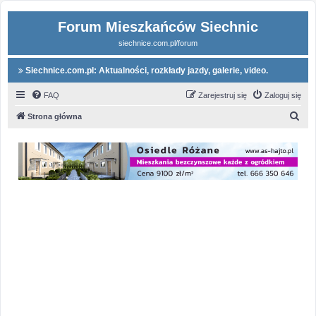
Forum Mieszkańców Siechnic
siechnice.com.pl/forum
Siechnice.com.pl: Aktualności, rozkłady jazdy, galerie, video.
FAQ
Zarejestruj się
Zaloguj się
S
Strona główna
z
u
k
a
j