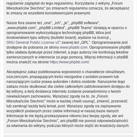
regularnie zaglądali do tego regulaminu. Korzystanie z witryny „Forum
Mieszkańców Siechnic” po zmianach regulaminu oznacza, że akceptujesz
te zmiany ze wszelkimi konsekwencjami prawnymi.
Nasze fora zwane też „one”, „ich”, „je”, „phpBB software”,
„www.phpbb.com”, „phpBB Limited”, „phpBB Teams” działają w oparciu o
oprogramowanie wykorzystujące technologię phpBB, która jest
środowiskiem typu witryny (bulletin board), wydane na licencji „
GNU General Public License v2
” zwanej też „GPL”. Oprogramowanie jest
dostępne do pobrania ze strony
www.phpbb.com
. Oprogramowanie phpBB
tylko ułatwia dyskusje przez internet, a jego autorzy nie kontrolują tekstów
zamieszczanych w internecie za jego pomocą. Więcej informacji o phpBB
można znaleźć na stronie
https://www.phpbb.com/
.
Akceptujesz zakaz publikowania wypowiedzi o charakterze obraźliwym,
oszczerczym, propagującym treści niezgodne z polskim prawem lub
naruszającym cudze prawa autorskie i dobra osobiste. Naruszenie tego
zakazu może skutkować dla ciebie całkowitym zablokowaniem dostępu do
tej witryny, a twój dostawca internetu zostanie powiadomiony o twoim
niewłaściwym zachowaniu. Wyrażasz zgodę na to, że „Forum
Mieszkańców Siechnic” może w każdej chwili usunąć, zmienić, przenieść
lub zamknąć każdy twój temat, post. Wyrażasz zgodę na zapisywanie
wszystkich podanych przez ciebie informacji w naszej bazie danych.
Informacje te nie będą przekazywane nikomu bez twojej zgody, ale ani
„Forum Mieszkańców Siechnic”, ani phpBB nie ponosi odpowiedzialności
za włamania do witryny, podczas których może dojść do kradzieży danych.