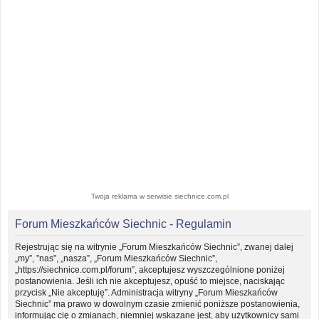
Twoja reklama w serwisie siechnice.com.pl
Forum Mieszkańców Siechnic - Regulamin
Rejestrując się na witrynie „Forum Mieszkańców Siechnic”, zwanej dalej
„my”, ”nas”, „nasza”, „Forum Mieszkańców Siechnic”,
„https://siechnice.com.pl/forum”, akceptujesz wyszczególnione poniżej
postanowienia. Jeśli ich nie akceptujesz, opuść to miejsce, naciskając
przycisk „Nie akceptuję”. Administracja witryny „Forum Mieszkańców
Siechnic” ma prawo w dowolnym czasie zmienić poniższe postanowienia,
informując cię o zmianach, niemniej wskazane jest, aby użytkownicy sami