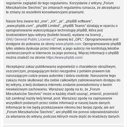
regularnie zaglądali do tego regulaminu. Korzystanie z witryny „Forum
Mieszkańców Siechnic” po zmianach regulaminu oznacza, że akceptujesz
te zmiany ze wszelkimi konsekwencjami prawnymi.
Nasze fora zwane też „one”, „ich”, „je”, „phpBB software”,
„www.phpbb.com”, „phpBB Limited”, „phpBB Teams” działają w oparciu o
oprogramowanie wykorzystujące technologię phpBB, która jest
środowiskiem typu witryny (bulletin board), wydane na licencji „
GNU General Public License v2
” zwanej też „GPL”. Oprogramowanie jest
dostępne do pobrania ze strony
www.phpbb.com
. Oprogramowanie phpBB
tylko ułatwia dyskusje przez internet, a jego autorzy nie kontrolują tekstów
zamieszczanych w internecie za jego pomocą. Więcej informacji o phpBB
można znaleźć na stronie
https://www.phpbb.com/
.
Akceptujesz zakaz publikowania wypowiedzi o charakterze obraźliwym,
oszczerczym, propagującym treści niezgodne z polskim prawem lub
naruszającym cudze prawa autorskie i dobra osobiste. Naruszenie tego
zakazu może skutkować dla ciebie całkowitym zablokowaniem dostępu do
tej witryny, a twój dostawca internetu zostanie powiadomiony o twoim
niewłaściwym zachowaniu. Wyrażasz zgodę na to, że „Forum
Mieszkańców Siechnic” może w każdej chwili usunąć, zmienić, przenieść
lub zamknąć każdy twój temat, post. Wyrażasz zgodę na zapisywanie
wszystkich podanych przez ciebie informacji w naszej bazie danych.
Informacje te nie będą przekazywane nikomu bez twojej zgody, ale ani
„Forum Mieszkańców Siechnic”, ani phpBB nie ponosi odpowiedzialności
za włamania do witryny, podczas których może dojść do kradzieży danych.