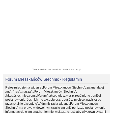
Twoja reklama w serwisie siechnice.com.pl
Forum Mieszkańców Siechnic - Regulamin
Rejestrując się na witrynie „Forum Mieszkańców Siechnic”, zwanej dalej
„my”, ”nas”, „nasza”, „Forum Mieszkańców Siechnic”,
„https://siechnice.com.pl/forum”, akceptujesz wyszczególnione poniżej
postanowienia. Jeśli ich nie akceptujesz, opuść to miejsce, naciskając
przycisk „Nie akceptuję”. Administracja witryny „Forum Mieszkańców
Siechnic” ma prawo w dowolnym czasie zmienić poniższe postanowienia,
informując cię o zmianach, niemniej wskazane jest, aby użytkownicy sami