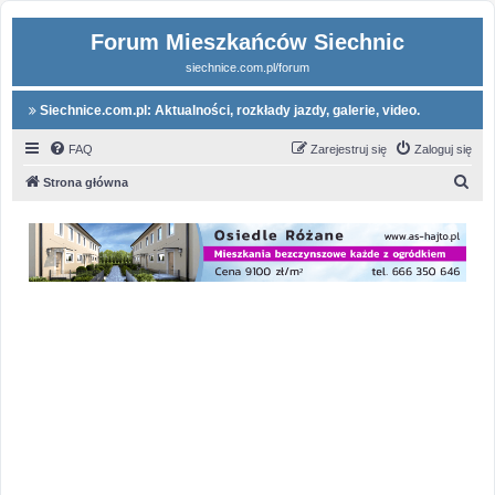
Forum Mieszkańców Siechnic
siechnice.com.pl/forum
Siechnice.com.pl: Aktualności, rozkłady jazdy, galerie, video.
FAQ
Zarejestruj się
Zaloguj się
S
Strona główna
z
u
k
a
j