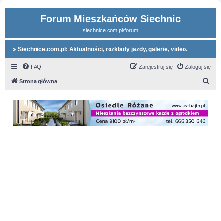
Forum Mieszkańców Siechnic
siechnice.com.pl/forum
Siechnice.com.pl: Aktualności, rozkłady jazdy, galerie, video.
FAQ
Zarejestruj się
Zaloguj się
S
Strona główna
z
u
k
a
j