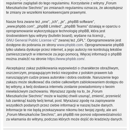
regularnie zaglądali do tego regulaminu. Korzystanie z witryny „Forum
Mieszkańców Siechnic” po zmianach regulaminu oznacza, że akceptujesz
te zmiany ze wszelkimi konsekwencjami prawnymi.
Nasze fora zwane też „one”, „ich”, „je”, „phpBB software”,
„www.phpbb.com”, „phpBB Limited”, „phpBB Teams” działają w oparciu o
oprogramowanie wykorzystujące technologię phpBB, która jest
środowiskiem typu witryny (bulletin board), wydane na licencji „
GNU General Public License v2
” zwanej też „GPL”. Oprogramowanie jest
dostępne do pobrania ze strony
www.phpbb.com
. Oprogramowanie phpBB
tylko ułatwia dyskusje przez internet, a jego autorzy nie kontrolują tekstów
zamieszczanych w internecie za jego pomocą. Więcej informacji o phpBB
można znaleźć na stronie
https://www.phpbb.com/
.
Akceptujesz zakaz publikowania wypowiedzi o charakterze obraźliwym,
oszczerczym, propagującym treści niezgodne z polskim prawem lub
naruszającym cudze prawa autorskie i dobra osobiste. Naruszenie tego
zakazu może skutkować dla ciebie całkowitym zablokowaniem dostępu do
tej witryny, a twój dostawca internetu zostanie powiadomiony o twoim
niewłaściwym zachowaniu. Wyrażasz zgodę na to, że „Forum
Mieszkańców Siechnic” może w każdej chwili usunąć, zmienić, przenieść
lub zamknąć każdy twój temat, post. Wyrażasz zgodę na zapisywanie
wszystkich podanych przez ciebie informacji w naszej bazie danych.
Informacje te nie będą przekazywane nikomu bez twojej zgody, ale ani
„Forum Mieszkańców Siechnic”, ani phpBB nie ponosi odpowiedzialności
za włamania do witryny, podczas których może dojść do kradzieży danych.