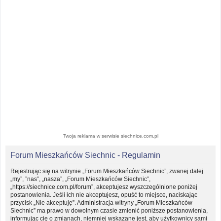
Twoja reklama w serwisie siechnice.com.pl
Forum Mieszkańców Siechnic - Regulamin
Rejestrując się na witrynie „Forum Mieszkańców Siechnic”, zwanej dalej
„my”, ”nas”, „nasza”, „Forum Mieszkańców Siechnic”,
„https://siechnice.com.pl/forum”, akceptujesz wyszczególnione poniżej
postanowienia. Jeśli ich nie akceptujesz, opuść to miejsce, naciskając
przycisk „Nie akceptuję”. Administracja witryny „Forum Mieszkańców
Siechnic” ma prawo w dowolnym czasie zmienić poniższe postanowienia,
informując cię o zmianach, niemniej wskazane jest, aby użytkownicy sami