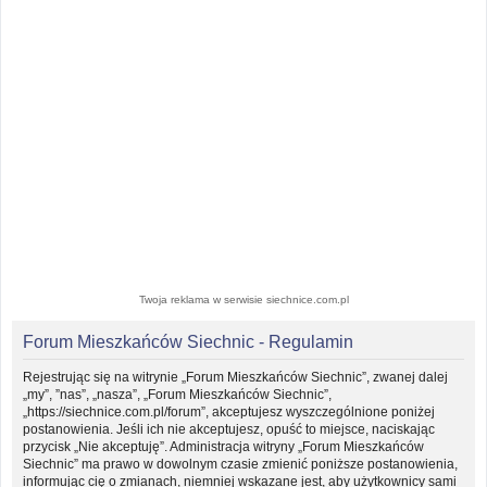
Twoja reklama w serwisie siechnice.com.pl
Forum Mieszkańców Siechnic - Regulamin
Rejestrując się na witrynie „Forum Mieszkańców Siechnic”, zwanej dalej
„my”, ”nas”, „nasza”, „Forum Mieszkańców Siechnic”,
„https://siechnice.com.pl/forum”, akceptujesz wyszczególnione poniżej
postanowienia. Jeśli ich nie akceptujesz, opuść to miejsce, naciskając
przycisk „Nie akceptuję”. Administracja witryny „Forum Mieszkańców
Siechnic” ma prawo w dowolnym czasie zmienić poniższe postanowienia,
informując cię o zmianach, niemniej wskazane jest, aby użytkownicy sami