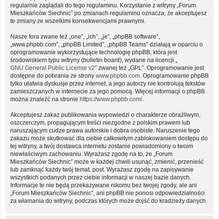
regularnie zaglądali do tego regulaminu. Korzystanie z witryny „Forum
Mieszkańców Siechnic” po zmianach regulaminu oznacza, że akceptujesz
te zmiany ze wszelkimi konsekwencjami prawnymi.
Nasze fora zwane też „one”, „ich”, „je”, „phpBB software”,
„www.phpbb.com”, „phpBB Limited”, „phpBB Teams” działają w oparciu o
oprogramowanie wykorzystujące technologię phpBB, która jest
środowiskiem typu witryny (bulletin board), wydane na licencji „
GNU General Public License v2
” zwanej też „GPL”. Oprogramowanie jest
dostępne do pobrania ze strony
www.phpbb.com
. Oprogramowanie phpBB
tylko ułatwia dyskusje przez internet, a jego autorzy nie kontrolują tekstów
zamieszczanych w internecie za jego pomocą. Więcej informacji o phpBB
można znaleźć na stronie
https://www.phpbb.com/
.
Akceptujesz zakaz publikowania wypowiedzi o charakterze obraźliwym,
oszczerczym, propagującym treści niezgodne z polskim prawem lub
naruszającym cudze prawa autorskie i dobra osobiste. Naruszenie tego
zakazu może skutkować dla ciebie całkowitym zablokowaniem dostępu do
tej witryny, a twój dostawca internetu zostanie powiadomiony o twoim
niewłaściwym zachowaniu. Wyrażasz zgodę na to, że „Forum
Mieszkańców Siechnic” może w każdej chwili usunąć, zmienić, przenieść
lub zamknąć każdy twój temat, post. Wyrażasz zgodę na zapisywanie
wszystkich podanych przez ciebie informacji w naszej bazie danych.
Informacje te nie będą przekazywane nikomu bez twojej zgody, ale ani
„Forum Mieszkańców Siechnic”, ani phpBB nie ponosi odpowiedzialności
za włamania do witryny, podczas których może dojść do kradzieży danych.