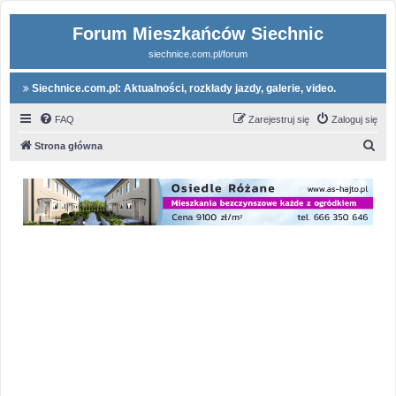
Forum Mieszkańców Siechnic
siechnice.com.pl/forum
Siechnice.com.pl: Aktualności, rozkłady jazdy, galerie, video.
FAQ
Zarejestruj się
Zaloguj się
S
Strona główna
z
u
k
a
j