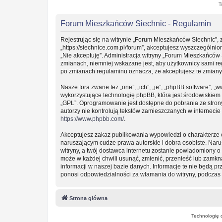
T
Forum Mieszkańców Siechnic - Regulamin
Rejestrując się na witrynie „Forum Mieszkańców Siechnic”, 
„https://siechnice.com.pl/forum”, akceptujesz wyszczególnion
„Nie akceptuję”. Administracja witryny „Forum Mieszkańców
zmianach, niemniej wskazane jest, aby użytkownicy sami re
po zmianach regulaminu oznacza, że akceptujesz te zmian
Nasze fora zwane też „one”, „ich”, „je”, „phpBB software”
wykorzystujące technologię phpBB, która jest środowiskiem ty
„GPL”. Oprogramowanie jest dostępne do pobrania ze stro
autorzy nie kontrolują tekstów zamieszczanych w interneci
https://www.phpbb.com/
.
Akceptujesz zakaz publikowania wypowiedzi o charakterze 
naruszającym cudze prawa autorskie i dobra osobiste. Nar
witryny, a twój dostawca internetu zostanie powiadomiony
może w każdej chwili usunąć, zmienić, przenieść lub zamkn
informacji w naszej bazie danych. Informacje te nie będą 
ponosi odpowiedzialności za włamania do witryny, podczas 
Strona główna
Technologię 