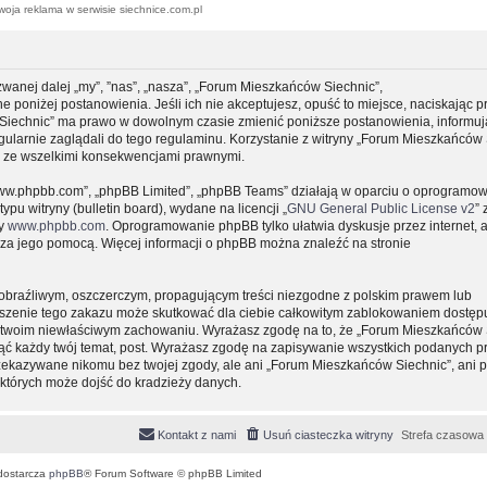
woja reklama w serwisie siechnice.com.pl
zwanej dalej „my”, ”nas”, „nasza”, „Forum Mieszkańców Siechnic”,
e poniżej postanowienia. Jeśli ich nie akceptujesz, opuść to miejsce, naciskając p
 Siechnic” ma prawo w dowolnym czasie zmienić poniższe postanowienia, informuj
gularnie zaglądali do tego regulaminu. Korzystanie z witryny „Forum Mieszkańców 
y ze wszelkimi konsekwencjami prawnymi.
, „www.phpbb.com”, „phpBB Limited”, „phpBB Teams” działają w oparciu o oprogramo
pu witryny (bulletin board), wydane na licencji „
GNU General Public License v2
” 
ny
www.phpbb.com
. Oprogramowanie phpBB tylko ułatwia dyskusje przez internet, 
e za jego pomocą. Więcej informacji o phpBB można znaleźć na stronie
obraźliwym, oszczerczym, propagującym treści niezgodne z polskim prawem lub
uszenie tego zakazu może skutkować dla ciebie całkowitym zablokowaniem dostępu
 o twoim niewłaściwym zachowaniu. Wyrażasz zgodę na to, że „Forum Mieszkańców 
ąć każdy twój temat, post. Wyrażasz zgodę na zapisywanie wszystkich podanych pr
przekazywane nikomu bez twojej zgody, ale ani „Forum Mieszkańców Siechnic”, ani 
których może dojść do kradzieży danych.
Kontakt z nami
Usuń ciasteczka witryny
Strefa czasowa
dostarcza
phpBB
® Forum Software © phpBB Limited