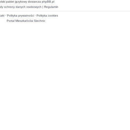
olski pakiet językowy dostarcza
phpBB.pl
dy ochrony danych osobowych
|
Regulamin
akt
·
Polityka prywatności
·
Polityka cookies
Portal Mieszkańców Siechnic