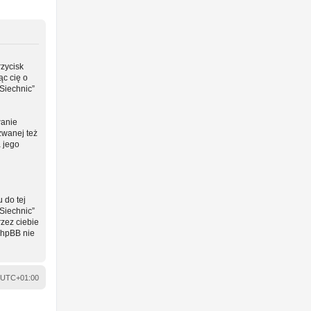
rzycisk
ąc cię o
Siechnic”
wanie
zwanej też
a jego
 do tej
Siechnic”
zez ciebie
phpBB nie
UTC+01:00