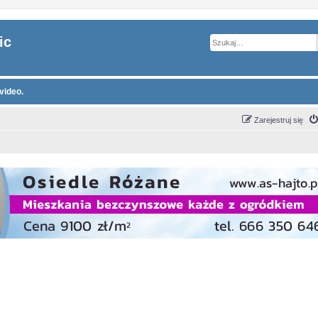
ic
video.
Zarejestruj się