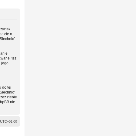
rzycisk
ąc cię o
Siechnic”
wanie
zwanej też
a jego
 do tej
Siechnic”
zez ciebie
phpBB nie
UTC+01:00