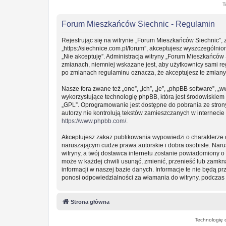
T
Forum Mieszkańców Siechnic - Regulamin
Rejestrując się na witrynie „Forum Mieszkańców Siechnic”, 
„https://siechnice.com.pl/forum”, akceptujesz wyszczególnion
„Nie akceptuję”. Administracja witryny „Forum Mieszkańców
zmianach, niemniej wskazane jest, aby użytkownicy sami re
po zmianach regulaminu oznacza, że akceptujesz te zmian
Nasze fora zwane też „one”, „ich”, „je”, „phpBB software”
wykorzystujące technologię phpBB, która jest środowiskiem ty
„GPL”. Oprogramowanie jest dostępne do pobrania ze stro
autorzy nie kontrolują tekstów zamieszczanych w interneci
https://www.phpbb.com/
.
Akceptujesz zakaz publikowania wypowiedzi o charakterze 
naruszającym cudze prawa autorskie i dobra osobiste. Nar
witryny, a twój dostawca internetu zostanie powiadomiony
może w każdej chwili usunąć, zmienić, przenieść lub zamkn
informacji w naszej bazie danych. Informacje te nie będą 
ponosi odpowiedzialności za włamania do witryny, podczas 
Strona główna
Technologię 