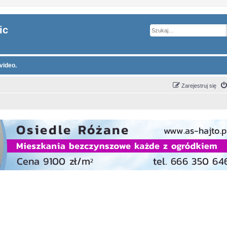
ic
video.
Zarejestruj się