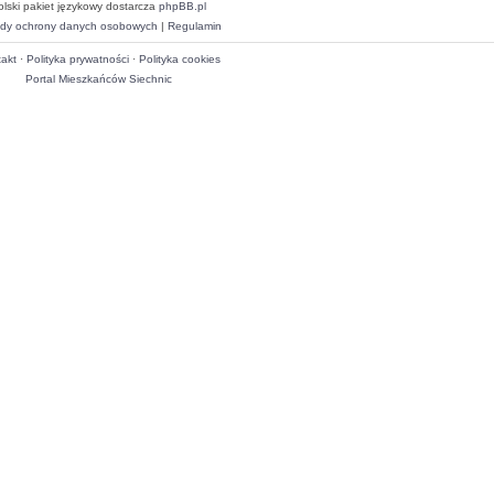
olski pakiet językowy dostarcza
phpBB.pl
dy ochrony danych osobowych
|
Regulamin
akt
·
Polityka prywatności
·
Polityka cookies
Portal Mieszkańców Siechnic