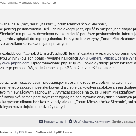
woja reklama w serwisie siechnice.com.pl
zwanej dalej „my”, ”nas”, „nasza”, „Forum Mieszkańców Siechnic”,
e poniżej postanowienia. Jeśli ich nie akceptujesz, opuść to miejsce, naciskając p
 Siechnic” ma prawo w dowolnym czasie zmienić poniższe postanowienia, informuj
gularnie zaglądali do tego regulaminu. Korzystanie z witryny „Forum Mieszkańców 
y ze wszelkimi konsekwencjami prawnymi.
, „www.phpbb.com”, „phpBB Limited”, „phpBB Teams” działają w oparciu o oprogramo
pu witryny (bulletin board), wydane na licencji „
GNU General Public License v2
” 
ny
www.phpbb.com
. Oprogramowanie phpBB tylko ułatwia dyskusje przez internet, 
e za jego pomocą. Więcej informacji o phpBB można znaleźć na stronie
obraźliwym, oszczerczym, propagującym treści niezgodne z polskim prawem lub
uszenie tego zakazu może skutkować dla ciebie całkowitym zablokowaniem dostępu
 o twoim niewłaściwym zachowaniu. Wyrażasz zgodę na to, że „Forum Mieszkańców 
ąć każdy twój temat, post. Wyrażasz zgodę na zapisywanie wszystkich podanych pr
przekazywane nikomu bez twojej zgody, ale ani „Forum Mieszkańców Siechnic”, ani 
których może dojść do kradzieży danych.
Kontakt z nami
Usuń ciasteczka witryny
Strefa czasowa
dostarcza
phpBB
® Forum Software © phpBB Limited