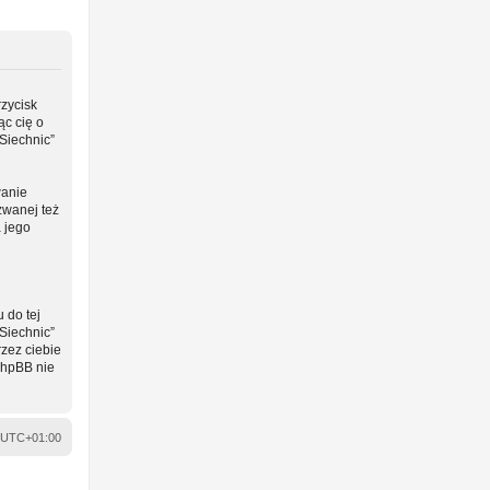
rzycisk
ąc cię o
Siechnic”
wanie
zwanej też
a jego
 do tej
Siechnic”
zez ciebie
phpBB nie
UTC+01:00