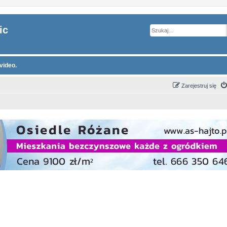
ic
video.
Zarejestruj się