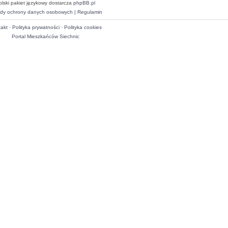
olski pakiet językowy dostarcza
phpBB.pl
dy ochrony danych osobowych
|
Regulamin
akt
·
Polityka prywatności
·
Polityka cookies
Portal Mieszkańców Siechnic