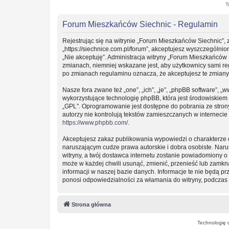
T
Forum Mieszkańców Siechnic - Regulamin
Rejestrując się na witrynie „Forum Mieszkańców Siechnic”, 
„https://siechnice.com.pl/forum”, akceptujesz wyszczególnion
„Nie akceptuję”. Administracja witryny „Forum Mieszkańców
zmianach, niemniej wskazane jest, aby użytkownicy sami re
po zmianach regulaminu oznacza, że akceptujesz te zmian
Nasze fora zwane też „one”, „ich”, „je”, „phpBB software”
wykorzystujące technologię phpBB, która jest środowiskiem ty
„GPL”. Oprogramowanie jest dostępne do pobrania ze stro
autorzy nie kontrolują tekstów zamieszczanych w interneci
https://www.phpbb.com/
.
Akceptujesz zakaz publikowania wypowiedzi o charakterze 
naruszającym cudze prawa autorskie i dobra osobiste. Nar
witryny, a twój dostawca internetu zostanie powiadomiony
może w każdej chwili usunąć, zmienić, przenieść lub zamkn
informacji w naszej bazie danych. Informacje te nie będą 
ponosi odpowiedzialności za włamania do witryny, podczas 
Strona główna
Technologię 