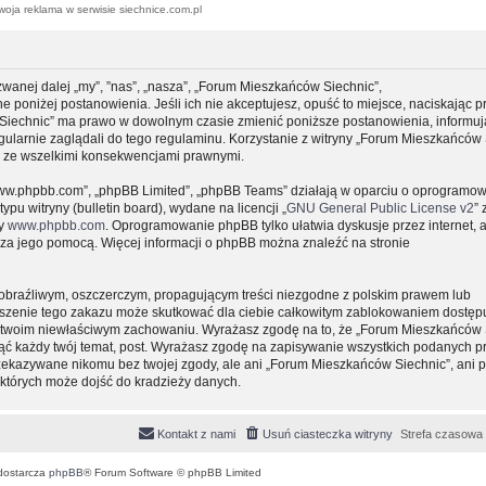
woja reklama w serwisie siechnice.com.pl
zwanej dalej „my”, ”nas”, „nasza”, „Forum Mieszkańców Siechnic”,
e poniżej postanowienia. Jeśli ich nie akceptujesz, opuść to miejsce, naciskając p
 Siechnic” ma prawo w dowolnym czasie zmienić poniższe postanowienia, informuj
gularnie zaglądali do tego regulaminu. Korzystanie z witryny „Forum Mieszkańców 
y ze wszelkimi konsekwencjami prawnymi.
, „www.phpbb.com”, „phpBB Limited”, „phpBB Teams” działają w oparciu o oprogramo
pu witryny (bulletin board), wydane na licencji „
GNU General Public License v2
” 
ny
www.phpbb.com
. Oprogramowanie phpBB tylko ułatwia dyskusje przez internet, 
e za jego pomocą. Więcej informacji o phpBB można znaleźć na stronie
obraźliwym, oszczerczym, propagującym treści niezgodne z polskim prawem lub
uszenie tego zakazu może skutkować dla ciebie całkowitym zablokowaniem dostępu
 o twoim niewłaściwym zachowaniu. Wyrażasz zgodę na to, że „Forum Mieszkańców 
ąć każdy twój temat, post. Wyrażasz zgodę na zapisywanie wszystkich podanych pr
przekazywane nikomu bez twojej zgody, ale ani „Forum Mieszkańców Siechnic”, ani 
których może dojść do kradzieży danych.
Kontakt z nami
Usuń ciasteczka witryny
Strefa czasowa
dostarcza
phpBB
® Forum Software © phpBB Limited