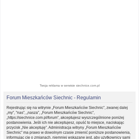
Twoja reklama w serwisie siechnice.com.pl
Forum Mieszkańców Siechnic - Regulamin
Rejestrując się na witrynie „Forum Mieszkańców Siechnic”, zwanej dalej
„my”, ”nas”, „nasza”, „Forum Mieszkańców Siechnic”,
„https://siechnice.com.pl/forum”, akceptujesz wyszczególnione poniżej
postanowienia. Jeśli ich nie akceptujesz, opuść to miejsce, naciskając
przycisk „Nie akceptuję”. Administracja witryny „Forum Mieszkańców
Siechnic” ma prawo w dowolnym czasie zmienić poniższe postanowienia,
informując cię o zmianach, niemniej wskazane jest, aby użytkownicy sami