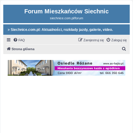
Forum Mieszkańców Siechnic
siechnice.com.pl/forum
Siechnice.com.pl: Aktualności, rozkłady jazdy, galerie, video.
FAQ
Zarejestruj się
Zaloguj się
S
Strona główna
z
u
k
a
j