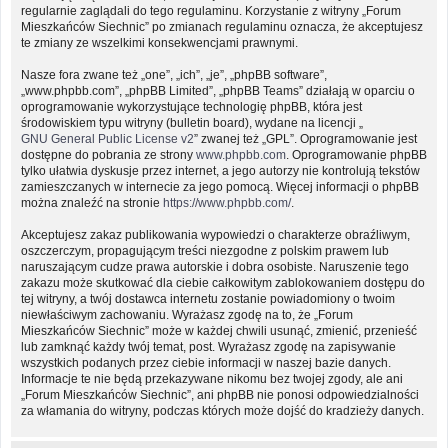
regularnie zaglądali do tego regulaminu. Korzystanie z witryny „Forum
Mieszkańców Siechnic” po zmianach regulaminu oznacza, że akceptujesz
te zmiany ze wszelkimi konsekwencjami prawnymi.
Nasze fora zwane też „one”, „ich”, „je”, „phpBB software”,
„www.phpbb.com”, „phpBB Limited”, „phpBB Teams” działają w oparciu o
oprogramowanie wykorzystujące technologię phpBB, która jest
środowiskiem typu witryny (bulletin board), wydane na licencji „
GNU General Public License v2
” zwanej też „GPL”. Oprogramowanie jest
dostępne do pobrania ze strony
www.phpbb.com
. Oprogramowanie phpBB
tylko ułatwia dyskusje przez internet, a jego autorzy nie kontrolują tekstów
zamieszczanych w internecie za jego pomocą. Więcej informacji o phpBB
można znaleźć na stronie
https://www.phpbb.com/
.
Akceptujesz zakaz publikowania wypowiedzi o charakterze obraźliwym,
oszczerczym, propagującym treści niezgodne z polskim prawem lub
naruszającym cudze prawa autorskie i dobra osobiste. Naruszenie tego
zakazu może skutkować dla ciebie całkowitym zablokowaniem dostępu do
tej witryny, a twój dostawca internetu zostanie powiadomiony o twoim
niewłaściwym zachowaniu. Wyrażasz zgodę na to, że „Forum
Mieszkańców Siechnic” może w każdej chwili usunąć, zmienić, przenieść
lub zamknąć każdy twój temat, post. Wyrażasz zgodę na zapisywanie
wszystkich podanych przez ciebie informacji w naszej bazie danych.
Informacje te nie będą przekazywane nikomu bez twojej zgody, ale ani
„Forum Mieszkańców Siechnic”, ani phpBB nie ponosi odpowiedzialności
za włamania do witryny, podczas których może dojść do kradzieży danych.