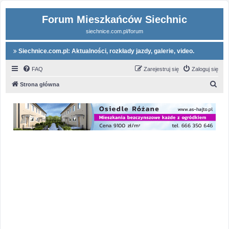
Forum Mieszkańców Siechnic
siechnice.com.pl/forum
Siechnice.com.pl: Aktualności, rozkłady jazdy, galerie, video.
FAQ
Zarejestruj się
Zaloguj się
S
Strona główna
z
u
k
a
j