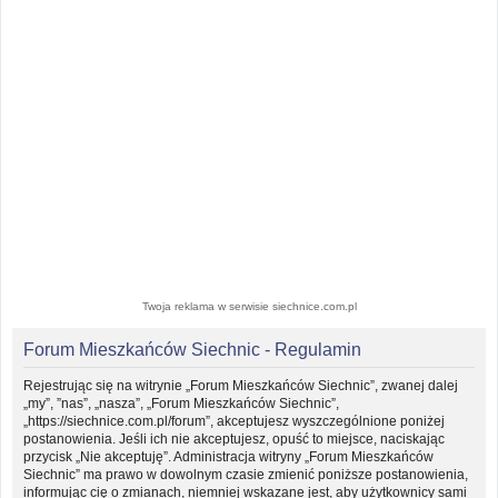
Twoja reklama w serwisie siechnice.com.pl
Forum Mieszkańców Siechnic - Regulamin
Rejestrując się na witrynie „Forum Mieszkańców Siechnic”, zwanej dalej
„my”, ”nas”, „nasza”, „Forum Mieszkańców Siechnic”,
„https://siechnice.com.pl/forum”, akceptujesz wyszczególnione poniżej
postanowienia. Jeśli ich nie akceptujesz, opuść to miejsce, naciskając
przycisk „Nie akceptuję”. Administracja witryny „Forum Mieszkańców
Siechnic” ma prawo w dowolnym czasie zmienić poniższe postanowienia,
informując cię o zmianach, niemniej wskazane jest, aby użytkownicy sami