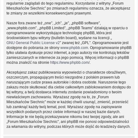
regularnie zaglądali do tego regulaminu. Korzystanie z witryny „Forum
Mieszkańców Siechnic” po zmianach regulaminu oznacza, że akceptujesz
te zmiany ze wszelkimi konsekwencjami prawnymi.
Nasze fora zwane też „one”, „ich”, „je”, „phpBB software”,
„www.phpbb.com”, „phpBB Limited”, „phpBB Teams” działają w oparciu o
oprogramowanie wykorzystujące technologię phpBB, która jest
środowiskiem typu witryny (bulletin board), wydane na licencji „
GNU General Public License v2
” zwanej też „GPL”. Oprogramowanie jest
dostępne do pobrania ze strony
www.phpbb.com
. Oprogramowanie phpBB
tylko ułatwia dyskusje przez internet, a jego autorzy nie kontrolują tekstów
zamieszczanych w internecie za jego pomocą. Więcej informacji o phpBB
można znaleźć na stronie
https://www.phpbb.com/
.
Akceptujesz zakaz publikowania wypowiedzi o charakterze obraźliwym,
oszczerczym, propagującym treści niezgodne z polskim prawem lub
naruszającym cudze prawa autorskie i dobra osobiste. Naruszenie tego
zakazu może skutkować dla ciebie całkowitym zablokowaniem dostępu do
tej witryny, a twój dostawca internetu zostanie powiadomiony o twoim
niewłaściwym zachowaniu. Wyrażasz zgodę na to, że „Forum
Mieszkańców Siechnic” może w każdej chwili usunąć, zmienić, przenieść
lub zamknąć każdy twój temat, post. Wyrażasz zgodę na zapisywanie
wszystkich podanych przez ciebie informacji w naszej bazie danych.
Informacje te nie będą przekazywane nikomu bez twojej zgody, ale ani
„Forum Mieszkańców Siechnic”, ani phpBB nie ponosi odpowiedzialności
za włamania do witryny, podczas których może dojść do kradzieży danych.