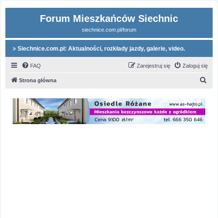
Forum Mieszkańców Siechnic
siechnice.com.pl/forum
Siechnice.com.pl: Aktualności, rozkłady jazdy, galerie, video.
FAQ
Zarejestruj się
Zaloguj się
S
Strona główna
z
u
k
a
j