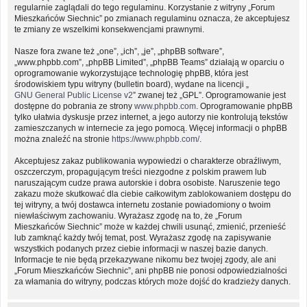
regularnie zaglądali do tego regulaminu. Korzystanie z witryny „Forum
Mieszkańców Siechnic” po zmianach regulaminu oznacza, że akceptujesz
te zmiany ze wszelkimi konsekwencjami prawnymi.
Nasze fora zwane też „one”, „ich”, „je”, „phpBB software”,
„www.phpbb.com”, „phpBB Limited”, „phpBB Teams” działają w oparciu o
oprogramowanie wykorzystujące technologię phpBB, która jest
środowiskiem typu witryny (bulletin board), wydane na licencji „
GNU General Public License v2
” zwanej też „GPL”. Oprogramowanie jest
dostępne do pobrania ze strony
www.phpbb.com
. Oprogramowanie phpBB
tylko ułatwia dyskusje przez internet, a jego autorzy nie kontrolują tekstów
zamieszczanych w internecie za jego pomocą. Więcej informacji o phpBB
można znaleźć na stronie
https://www.phpbb.com/
.
Akceptujesz zakaz publikowania wypowiedzi o charakterze obraźliwym,
oszczerczym, propagującym treści niezgodne z polskim prawem lub
naruszającym cudze prawa autorskie i dobra osobiste. Naruszenie tego
zakazu może skutkować dla ciebie całkowitym zablokowaniem dostępu do
tej witryny, a twój dostawca internetu zostanie powiadomiony o twoim
niewłaściwym zachowaniu. Wyrażasz zgodę na to, że „Forum
Mieszkańców Siechnic” może w każdej chwili usunąć, zmienić, przenieść
lub zamknąć każdy twój temat, post. Wyrażasz zgodę na zapisywanie
wszystkich podanych przez ciebie informacji w naszej bazie danych.
Informacje te nie będą przekazywane nikomu bez twojej zgody, ale ani
„Forum Mieszkańców Siechnic”, ani phpBB nie ponosi odpowiedzialności
za włamania do witryny, podczas których może dojść do kradzieży danych.