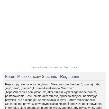
Twoja reklama w serwisie siechnice.com.pl
Forum Mieszkańców Siechnic - Regulamin
Rejestrując się na witrynie „Forum Mieszkańców Siechnic”, zwanej dalej
„my”, ”nas”, „nasza”, „Forum Mieszkańców Siechnic”,
„https://siechnice.com.pl/forum”, akceptujesz wyszczególnione poniżej
postanowienia. Jeśli ich nie akceptujesz, opuść to miejsce, naciskając
przycisk „Nie akceptuję”. Administracja witryny „Forum Mieszkańców
Siechnic” ma prawo w dowolnym czasie zmienić poniższe postanowienia,
informując cię o zmianach, niemniej wskazane jest, aby użytkownicy sami