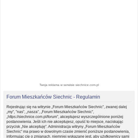
Twoja reklama w serwisie siechnice.com.pl
Forum Mieszkańców Siechnic - Regulamin
Rejestrując się na witrynie „Forum Mieszkańców Siechnic”, zwanej dalej
„my”, ”nas”, „nasza”, „Forum Mieszkańców Siechnic”,
„https://siechnice.com.pl/forum”, akceptujesz wyszczególnione poniżej
postanowienia. Jeśli ich nie akceptujesz, opuść to miejsce, naciskając
przycisk „Nie akceptuję”. Administracja witryny „Forum Mieszkańców
Siechnic” ma prawo w dowolnym czasie zmienić poniższe postanowienia,
informując cię o zmianach, niemniej wskazane jest, aby użytkownicy sami