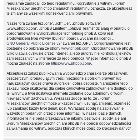
regularnie zaglądali do tego regulaminu. Korzystanie z witryny „Forum
Mieszkańców Siechnic” po zmianach regulaminu oznacza, że akceptujesz
te zmiany ze wszelkimi konsekwencjami prawnymi.
Nasze fora zwane też „one”, „ich”, „je”, „phpBB software”,
„www.phpbb.com”, „phpBB Limited”, „phpBB Teams” działają w oparciu o
oprogramowanie wykorzystujące technologię phpBB, która jest
środowiskiem typu witryny (bulletin board), wydane na licencji „
GNU General Public License v2
” zwanej też „GPL”. Oprogramowanie jest
dostępne do pobrania ze strony
www.phpbb.com
. Oprogramowanie phpBB
tylko ułatwia dyskusje przez internet, a jego autorzy nie kontrolują tekstów
zamieszczanych w internecie za jego pomocą. Więcej informacji o phpBB
można znaleźć na stronie
https://www.phpbb.com/
.
Akceptujesz zakaz publikowania wypowiedzi o charakterze obraźliwym,
oszczerczym, propagującym treści niezgodne z polskim prawem lub
naruszającym cudze prawa autorskie i dobra osobiste. Naruszenie tego
zakazu może skutkować dla ciebie całkowitym zablokowaniem dostępu do
tej witryny, a twój dostawca internetu zostanie powiadomiony o twoim
niewłaściwym zachowaniu. Wyrażasz zgodę na to, że „Forum
Mieszkańców Siechnic” może w każdej chwili usunąć, zmienić, przenieść
lub zamknąć każdy twój temat, post. Wyrażasz zgodę na zapisywanie
wszystkich podanych przez ciebie informacji w naszej bazie danych.
Informacje te nie będą przekazywane nikomu bez twojej zgody, ale ani
„Forum Mieszkańców Siechnic”, ani phpBB nie ponosi odpowiedzialności
za włamania do witryny, podczas których może dojść do kradzieży danych.