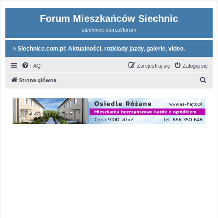
Forum Mieszkańców Siechnic
siechnice.com.pl/forum
Siechnice.com.pl: Aktualności, rozkłady jazdy, galerie, video.
FAQ
Zarejestruj się
Zaloguj się
S
Strona główna
z
u
k
a
j