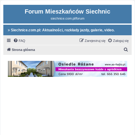
Forum Mieszkańców Siechnic
siechnice.com.pl/forum
Siechnice.com.pl: Aktualności, rozkłady jazdy, galerie, video.
FAQ
Zarejestruj się
Zaloguj się
S
Strona główna
z
u
k
a
j