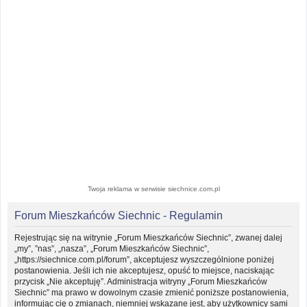
Twoja reklama w serwisie siechnice.com.pl
Forum Mieszkańców Siechnic - Regulamin
Rejestrując się na witrynie „Forum Mieszkańców Siechnic”, zwanej dalej
„my”, ”nas”, „nasza”, „Forum Mieszkańców Siechnic”,
„https://siechnice.com.pl/forum”, akceptujesz wyszczególnione poniżej
postanowienia. Jeśli ich nie akceptujesz, opuść to miejsce, naciskając
przycisk „Nie akceptuję”. Administracja witryny „Forum Mieszkańców
Siechnic” ma prawo w dowolnym czasie zmienić poniższe postanowienia,
informując cię o zmianach, niemniej wskazane jest, aby użytkownicy sami