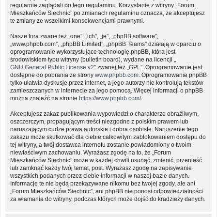
regularnie zaglądali do tego regulaminu. Korzystanie z witryny „Forum
Mieszkańców Siechnic” po zmianach regulaminu oznacza, że akceptujesz
te zmiany ze wszelkimi konsekwencjami prawnymi.
Nasze fora zwane też „one”, „ich”, „je”, „phpBB software”,
„www.phpbb.com”, „phpBB Limited”, „phpBB Teams” działają w oparciu o
oprogramowanie wykorzystujące technologię phpBB, która jest
środowiskiem typu witryny (bulletin board), wydane na licencji „
GNU General Public License v2
” zwanej też „GPL”. Oprogramowanie jest
dostępne do pobrania ze strony
www.phpbb.com
. Oprogramowanie phpBB
tylko ułatwia dyskusje przez internet, a jego autorzy nie kontrolują tekstów
zamieszczanych w internecie za jego pomocą. Więcej informacji o phpBB
można znaleźć na stronie
https://www.phpbb.com/
.
Akceptujesz zakaz publikowania wypowiedzi o charakterze obraźliwym,
oszczerczym, propagującym treści niezgodne z polskim prawem lub
naruszającym cudze prawa autorskie i dobra osobiste. Naruszenie tego
zakazu może skutkować dla ciebie całkowitym zablokowaniem dostępu do
tej witryny, a twój dostawca internetu zostanie powiadomiony o twoim
niewłaściwym zachowaniu. Wyrażasz zgodę na to, że „Forum
Mieszkańców Siechnic” może w każdej chwili usunąć, zmienić, przenieść
lub zamknąć każdy twój temat, post. Wyrażasz zgodę na zapisywanie
wszystkich podanych przez ciebie informacji w naszej bazie danych.
Informacje te nie będą przekazywane nikomu bez twojej zgody, ale ani
„Forum Mieszkańców Siechnic”, ani phpBB nie ponosi odpowiedzialności
za włamania do witryny, podczas których może dojść do kradzieży danych.