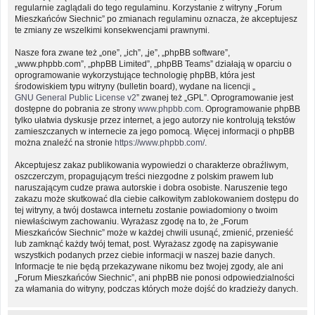
regularnie zaglądali do tego regulaminu. Korzystanie z witryny „Forum
Mieszkańców Siechnic” po zmianach regulaminu oznacza, że akceptujesz
te zmiany ze wszelkimi konsekwencjami prawnymi.
Nasze fora zwane też „one”, „ich”, „je”, „phpBB software”,
„www.phpbb.com”, „phpBB Limited”, „phpBB Teams” działają w oparciu o
oprogramowanie wykorzystujące technologię phpBB, która jest
środowiskiem typu witryny (bulletin board), wydane na licencji „
GNU General Public License v2
” zwanej też „GPL”. Oprogramowanie jest
dostępne do pobrania ze strony
www.phpbb.com
. Oprogramowanie phpBB
tylko ułatwia dyskusje przez internet, a jego autorzy nie kontrolują tekstów
zamieszczanych w internecie za jego pomocą. Więcej informacji o phpBB
można znaleźć na stronie
https://www.phpbb.com/
.
Akceptujesz zakaz publikowania wypowiedzi o charakterze obraźliwym,
oszczerczym, propagującym treści niezgodne z polskim prawem lub
naruszającym cudze prawa autorskie i dobra osobiste. Naruszenie tego
zakazu może skutkować dla ciebie całkowitym zablokowaniem dostępu do
tej witryny, a twój dostawca internetu zostanie powiadomiony o twoim
niewłaściwym zachowaniu. Wyrażasz zgodę na to, że „Forum
Mieszkańców Siechnic” może w każdej chwili usunąć, zmienić, przenieść
lub zamknąć każdy twój temat, post. Wyrażasz zgodę na zapisywanie
wszystkich podanych przez ciebie informacji w naszej bazie danych.
Informacje te nie będą przekazywane nikomu bez twojej zgody, ale ani
„Forum Mieszkańców Siechnic”, ani phpBB nie ponosi odpowiedzialności
za włamania do witryny, podczas których może dojść do kradzieży danych.