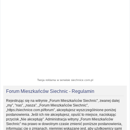
Twoja reklama w serwisie siechnice.com.pl
Forum Mieszkańców Siechnic - Regulamin
Rejestrując się na witrynie „Forum Mieszkańców Siechnic”, zwanej dalej
„my”, ”nas”, „nasza”, „Forum Mieszkańców Siechnic”,
„https://siechnice.com.pl/forum”, akceptujesz wyszczególnione poniżej
postanowienia. Jeśli ich nie akceptujesz, opuść to miejsce, naciskając
przycisk „Nie akceptuję”. Administracja witryny „Forum Mieszkańców
Siechnic” ma prawo w dowolnym czasie zmienić poniższe postanowienia,
informując cię o zmianach, niemniej wskazane jest, aby użytkownicy sami