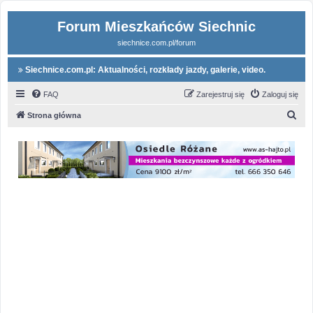
Forum Mieszkańców Siechnic
siechnice.com.pl/forum
Siechnice.com.pl: Aktualności, rozkłady jazdy, galerie, video.
FAQ
Zarejestruj się
Zaloguj się
S
Strona główna
z
u
k
a
j