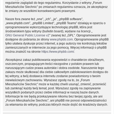
regularnie zaglądali do tego regulaminu. Korzystanie z witryny „Forum
Mieszkańców Siechnic” po zmianach regulaminu oznacza, że akceptujesz
te zmiany ze wszelkimi konsekwencjami prawnymi.
Nasze fora zwane też „one”, „ich”, „je”, „phpBB software”,
„www.phpbb.com”, „phpBB Limited”, „phpBB Teams” działają w oparciu o
oprogramowanie wykorzystujące technologię phpBB, która jest
środowiskiem typu witryny (bulletin board), wydane na licencji „
GNU General Public License v2
” zwanej też „GPL”. Oprogramowanie jest
dostępne do pobrania ze strony
www.phpbb.com
. Oprogramowanie phpBB
tylko ułatwia dyskusje przez internet, a jego autorzy nie kontrolują tekstów
zamieszczanych w internecie za jego pomocą. Więcej informacji o phpBB
można znaleźć na stronie
https://www.phpbb.com/
.
Akceptujesz zakaz publikowania wypowiedzi o charakterze obraźliwym,
oszczerczym, propagującym treści niezgodne z polskim prawem lub
naruszającym cudze prawa autorskie i dobra osobiste. Naruszenie tego
zakazu może skutkować dla ciebie całkowitym zablokowaniem dostępu do
tej witryny, a twój dostawca internetu zostanie powiadomiony o twoim
niewłaściwym zachowaniu. Wyrażasz zgodę na to, że „Forum
Mieszkańców Siechnic” może w każdej chwili usunąć, zmienić, przenieść
lub zamknąć każdy twój temat, post. Wyrażasz zgodę na zapisywanie
wszystkich podanych przez ciebie informacji w naszej bazie danych.
Informacje te nie będą przekazywane nikomu bez twojej zgody, ale ani
„Forum Mieszkańców Siechnic”, ani phpBB nie ponosi odpowiedzialności
za włamania do witryny, podczas których może dojść do kradzieży danych.