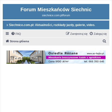
Forum Mieszkańców Siechnic
siechnice.com.pl/forum
Siechnice.com.pl: Aktualności, rozkłady jazdy, galerie, video.
FAQ
Zarejestruj się
Zaloguj się
S
Strona główna
z
u
k
a
j