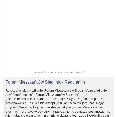
Twoja reklama w serwisie siechnice.com.pl
Forum Mieszkańców Siechnic - Regulamin
Rejestrując się na witrynie „Forum Mieszkańców Siechnic”, zwanej dalej
„my”, ”nas”, „nasza”, „Forum Mieszkańców Siechnic”,
„https://siechnice.com.pl/forum”, akceptujesz wyszczególnione poniżej
postanowienia. Jeśli ich nie akceptujesz, opuść to miejsce, naciskając
przycisk „Nie akceptuję”. Administracja witryny „Forum Mieszkańców
Siechnic” ma prawo w dowolnym czasie zmienić poniższe postanowienia,
informując cię o zmianach, niemniej wskazane jest, aby użytkownicy sami