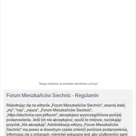
Twoja reklama w serwisie siechnice.com.pl
Forum Mieszkańców Siechnic - Regulamin
Rejestrując się na witrynie „Forum Mieszkańców Siechnic”, zwanej dalej
„my”, ”nas”, „nasza”, „Forum Mieszkańców Siechnic”,
„https://siechnice.com.pl/forum”, akceptujesz wyszczególnione poniżej
postanowienia. Jeśli ich nie akceptujesz, opuść to miejsce, naciskając
przycisk „Nie akceptuję”. Administracja witryny „Forum Mieszkańców
Siechnic” ma prawo w dowolnym czasie zmienić poniższe postanowienia,
informując cię o zmianach, niemniej wskazane jest, aby użytkownicy sami