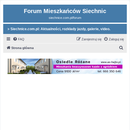
Forum Mieszkańców Siechnic
siechnice.com.pl/forum
Siechnice.com.pl: Aktualności, rozkłady jazdy, galerie, video.
FAQ
Zarejestruj się
Zaloguj się
S
Strona główna
z
u
k
a
j