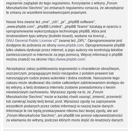
regularnie zaglądali do tego regulaminu. Korzystanie z witryny „Forum
Mieszkańców Siechnic” po zmianach regulaminu oznacza, że akceptujesz
te zmiany ze wszelkimi konsekwencjami prawnymi.
Nasze fora zwane też „one”, „ich”, „je”, „phpBB software”,
„www.phpbb.com”, „phpBB Limited”, „phpBB Teams” działają w oparciu o
oprogramowanie wykorzystujące technologię phpBB, która jest
środowiskiem typu witryny (bulletin board), wydane na licencji „
GNU General Public License v2
” zwanej też „GPL”. Oprogramowanie jest
dostępne do pobrania ze strony
www.phpbb.com
. Oprogramowanie phpBB
tylko ułatwia dyskusje przez internet, a jego autorzy nie kontrolują tekstów
zamieszczanych w internecie za jego pomocą. Więcej informacji o phpBB
można znaleźć na stronie
https://www.phpbb.com/
.
Akceptujesz zakaz publikowania wypowiedzi o charakterze obraźliwym,
oszczerczym, propagującym treści niezgodne z polskim prawem lub
naruszającym cudze prawa autorskie i dobra osobiste. Naruszenie tego
zakazu może skutkować dla ciebie całkowitym zablokowaniem dostępu do
tej witryny, a twój dostawca internetu zostanie powiadomiony o twoim
niewłaściwym zachowaniu. Wyrażasz zgodę na to, że „Forum
Mieszkańców Siechnic” może w każdej chwili usunąć, zmienić, przenieść
lub zamknąć każdy twój temat, post. Wyrażasz zgodę na zapisywanie
wszystkich podanych przez ciebie informacji w naszej bazie danych.
Informacje te nie będą przekazywane nikomu bez twojej zgody, ale ani
„Forum Mieszkańców Siechnic”, ani phpBB nie ponosi odpowiedzialności
za włamania do witryny, podczas których może dojść do kradzieży danych.