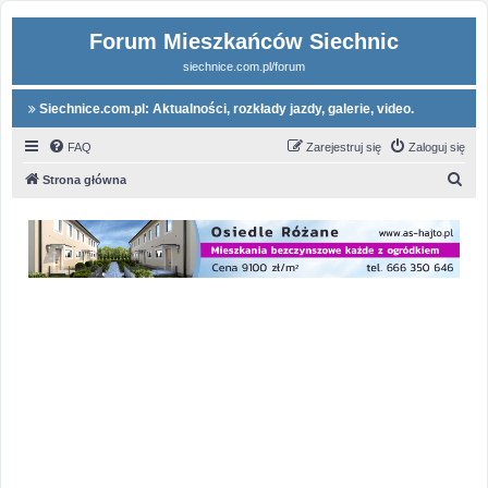
Forum Mieszkańców Siechnic
siechnice.com.pl/forum
Siechnice.com.pl: Aktualności, rozkłady jazdy, galerie, video.
FAQ
Zarejestruj się
Zaloguj się
S
Strona główna
z
u
k
a
j