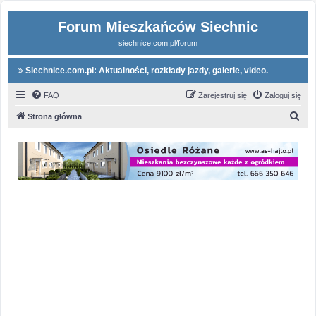
Forum Mieszkańców Siechnic
siechnice.com.pl/forum
Siechnice.com.pl: Aktualności, rozkłady jazdy, galerie, video.
FAQ
Zarejestruj się
Zaloguj się
S
Strona główna
z
u
k
a
j